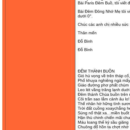
Bài Paris Đêm Buồ, tôi viết đ
Bài Đêm Đông Nhớ Mẹ tôi vừ
dưới 0°.
Chúc các anh chị nhiều sức
Thân mến
Đỗ Bình
Đỗ Bình
ÐÊM THÁNH BUỒN
Gió hú vọng về trên tháp cổ,
Phố khuya nghiêng ngả mấy
Giáo đường phơ phất chùm 
Leo lét vầng trăng lạnh duới
Ðêm thánh Chúa buồn trên
Cõi trần sao lắm cảnh âu lo!
Thế nhân hờ hững tình sươn
Trời đất cuồng xoaychẳng h
Súng nổ thật xa…miền buốt 
Hận thù chinh chiến mãi ch
Máu loang thế kỷ sầu giăng
Chuông đổ hồn ta chợt nhớ 