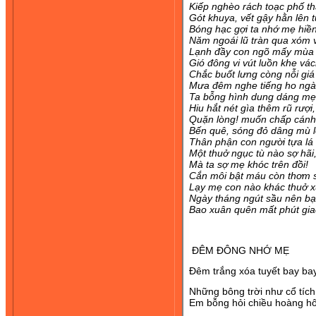
Kiếp nghèo rách toạc phố th
Gót khuya, vết gậy hằn lên t
Bóng hạc gợi ta nhớ mẹ hiền
Năm ngoái lũ tràn qua xóm 
Lạnh đầy con ngõ mấy mùa 
Gió đông vi vút luồn khe vác
Chắc buốt lưng còng nỗi giá
Mưa đêm nghe tiếng ho ng
Ta bỗng hình dung dáng mẹ
Hiu hắt nét gìa thêm rũ rượi,
Quặn lòng! muốn chấp cánh
Bến quê, sóng đỏ dâng mù l
Thân phận con người tựa lá t
Một thuở ngục tù nào sợ hãi
Mà ta sợ mẹ khóc
trên đồi!
Cắn môi bật máu còn thơm 
Lạy mẹ con nào khác thuở x
Ngày tháng ngút sầu nên bạ
Bao xuân quên mất phút gia
ĐÊM ĐÔNG NHỚ MẸ
Đêm trắng xóa tuyết bay ba
Những bông trời như cổ tích
Em bỗng hỏi chiều hoàng h