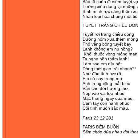
Bão tố cuốn đi niềm tuyệt v
Tường xiêu dụng lại những
Bình minh rực sáng thềm xu
Nhân loại hòa chung một tiế
TUYẾT TRẮNG CHIỀU ĐÔ
Tuyết rơi trắng chiều đông
Đường hôm xưa thêm mộng
Phố vắng bông tuyết bay
Lạnh không em nụ hồng?
Khói thuốc vòng mỏng man
Ta nghe hồn thấm lạnh!
Làm sao em níu hết
Dòng thời gian trôi nhanh?!
Như đóa tình rực rỡ,
Em cứ say trong mơ.
Ánh tà nghiêng mắt biếc
Vẫn cho đời hương thơ.
Nép vào vai tựa nhau
Mặc tháng ngày qua mau.
Cầm tay còn hạnh phúc
Cõi tình muôn sắc màu.
Paris 23 12 201
PARIS ĐÊM BUỒN
Sấm chớp đùa nhau đời thoá