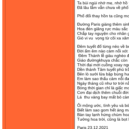
Ta bùi ngùi nhớ mẹ, nhớ hồ 
Đã lâu lắm vẫn chưa về ph
Phố đổi thay hồn ta cũng 
Đường Paris giáng thêm sinh
Hoa đèn giăng rực màu sắc 
Chắp tay nguyện cho nhân g
Gió vi vu vọng từ cõi xa xă
Đêm tuyết đổ từng nẻo về b
Đời ấm êm nào cảm nỗi xót 
Đêm Thánh lễ giàu nghèo đi
Giáo đườngkhuya chắc còn 
Thời đại mới cuồng xoay ng
Dền thánh Tâm tuyết phủ trắ
Bên lò sưởi lửa bập bùng h
Em làm sao thấu cảm nỗi đ
Ngày tháng cũ như tơ trời n
Bóng thời gian chỉ là giấc m
Cơn đại dịch thêm chuỗi đời
Lá thu vàng bay mất bỏ cà
Ôi mộng ước, tình yêu và bó
Biết làm sao gom hết áng mâ
Bàn tay lạnh hứng chùm ho
Tưởng hoa trời, cũng là bọt
Paris 23.12.2021