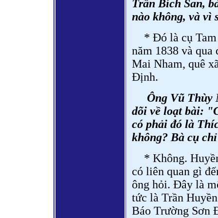
Trần Bích San, bà
nào không, và vì 
* Đó là cụ Tam
năm 1838 và qua đ
Mai Nham, quê xã
Định.
Ông Vũ Thùy M
dõi về loạt bài: 
có phải đó là Th
không? Bà cụ chỉ
* Không. Huyền
có liên quan gì 
ông hỏi. Đây là m
tức là Trần Huyền
Báo Trường Sơn Đ