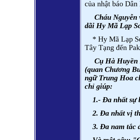
của nhật báo Dân 
Cháu Nguyễn v
dãi Hy Mã Lạp Sơ
* Hy Mã Lạp Sơ
Tây Tạng đến Paki
Cụ Hà Huyền Đ
(quan Chương Bui
ngữ Trung Hoa ch
chỉ giúp:
1.- Đa nhất sự 
2. Đa nhất vị t
3. Đa nam tắc 