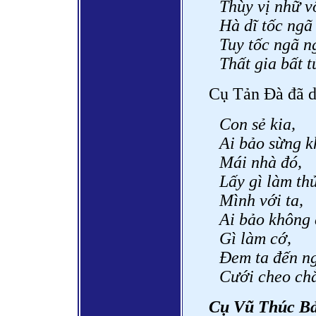
Thùy vị nhữ v
Hà dĩ tốc ngã
Tuy tốc ngã n
Thất gia bất t
Cụ Tản Đà đã d
Con sẻ kia,
Ai bảo sừng 
Mái nhà đó,
Lấy gì làm th
Mình với ta,
Ai bảo không 
Gì làm cớ,
Đem ta đến ng
Cưới cheo chẳ
Cụ Vũ Thúc Bảo