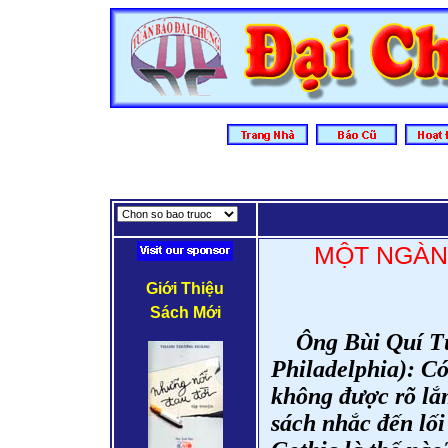
MỘT NGÀN
Giới Thiệu
Sách Mới
Ông Bùi Quí T
Philadelphia): Có
không được rõ lắ
sách nhắc đến lối