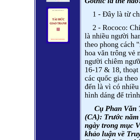
Gothic là thế nà
1 - Đây là từ c
2 - Rococo: Chỉ
là nhiều người ha
theo phong cách "
hoa văn trông vẻ 
người chiêm ngưỡn
16-17 & 18, thoạt 
các quốc gia theo
đến là vì có nhiều
hình dáng để trình
Cụ Phan Văn 
(CA): Trước năm 
ngày trong mục V
khảo luận về Tru