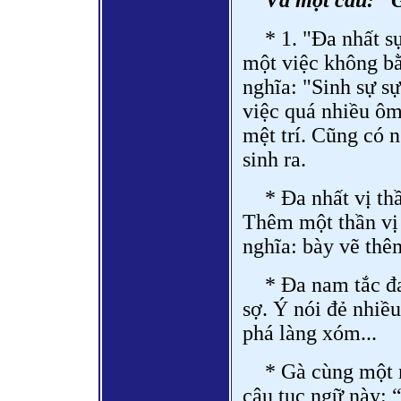
Và một câu: "
* 1. "Đa nhất s
một việc không bằ
nghĩa: "Sinh sự s
việc quá nhiều ôm
mệt trí. Cũng có n
sinh ra.
* Đa nhất vị th
Thêm một thần vị
nghĩa: bày vẽ thêm
* Đa nam tắc đa
sợ. Ý nói đẻ nhiều
phá làng xóm...
* Gà cùng một 
câu tục ngữ này: 