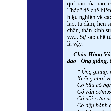
quí báu của nao, 
Thảo" để chế biến
hiệu nghiện về cá
lao, tụ đàm, hen s
chân, thần kinh s
v.v... Sự sao chế 
là vậy.
Cháu Hồng Vân
dao "Ông giẳng, 
* Ông giẳng, 
Xuống chơi vớ
Có bầu có bạn
Có ván cơm xô
Có nồi cơm n
Có nệp bành 