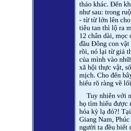
thảo khác. Đến khi
như sau: trong ruộ
- từ từ lớn lên ch
tiêu tan thì lộ r
12 chân dài, mọc 
đầu Đông con vật 
rồi, nó lại từ giả
của mình vào nhữ
xã hội thực vật, s
mịch. Cho đến bâ
hiểu rõ ràng về lố
Tuy nhiên với 
họ tìm hiểu được m
hóa kỳ lạ đó?! Tạ
Giang Nam, Phúc 
người ta đều biết 