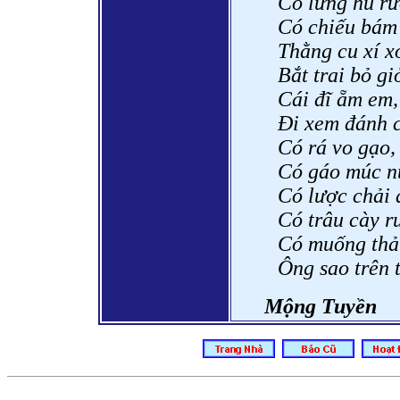
Có lưng hũ rư
Có chiếu bám
Thằng cu xí x
Bắt trai bỏ gi
Cái đĩ ẵm em,
Đi xem đánh c
Có rá vo gạo,
Có gáo múc n
Có lược chải 
Có trâu cày r
Có muống thả
Ông sao trên t
Mộng Tuyền