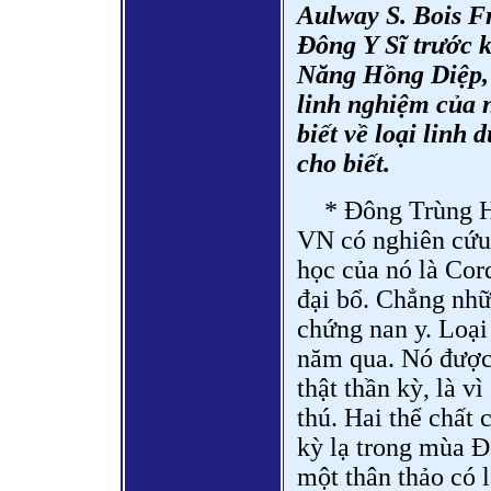
Aulway S. Bois F
Đông Y Sĩ trước k
Năng Hồng Diệp, 
linh nghiệm của n
biết về loại linh
cho biết.
* Đông Trùng H
VN có nghiên cứu
học của nó là Cor
đại bổ. Chẳng nhữ
chứng nan y. Loại
năm qua. Nó được 
thật thần kỳ, là v
thú. Hai thể chất
kỳ lạ trong mùa Đ
một thân thảo có l