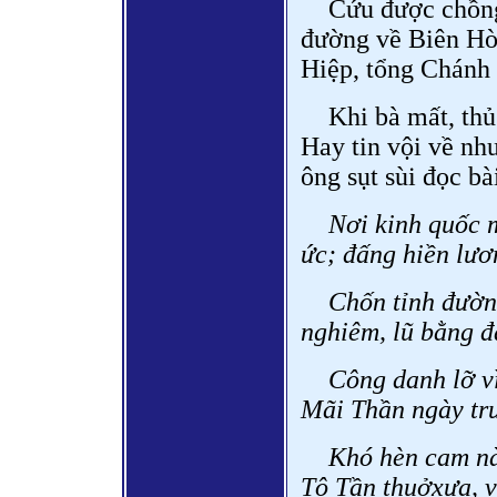
Cứu được chồng,
đường về Biên Hòa
Hiệp, tổng Chánh
Khi bà mất, th
Hay tin vội về như
ông sụt sùi đọc bà
Nơi kinh quốc 
ức; đấng hiền lươ
Chốn tỉnh đường
nghiêm, lũ bằng đ
Công danh lỡ v
Mãi Thần ngày trư
Khó hèn cam nà
Tô Tần thuởxưa, v