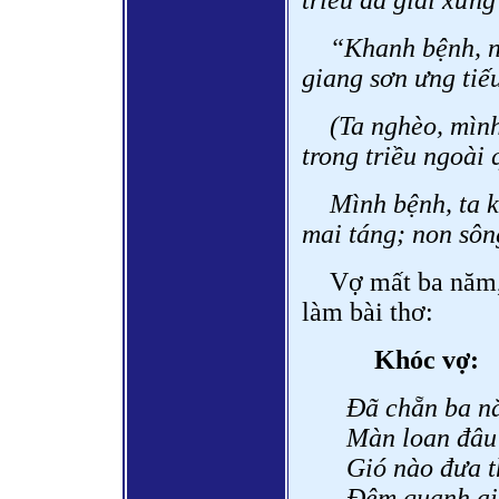
triều dã giai xưng
“Khanh bệnh, n
giang sơn ưng tiế
(Ta nghèo, mình
trong triều ngoài
Mình bệnh, ta 
mai táng; non sôn
Vợ mất ba năm,
làm bài thơ:
Khóc vợ:
Đã chẵn ba n
Màn loan đâu 
Gió nào đưa t
Đêm quạnh ai 