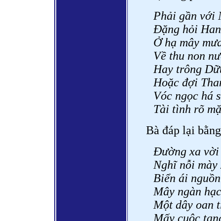
Phải gần với 
Đặng hỏi Hang
Ở hạ mây mưa
Về thu non nư
Hay trông Dữu
Hoặc đợi Than
Vóc ngọc há s
Tài tình rõ mặ
Bà đáp lại bằng
Đường xa vời 
Nghĩ nỗi mày 
Biển ái nguồn
Mây ngàn hạc 
Một dây oan tr
Mấy cuộc tang