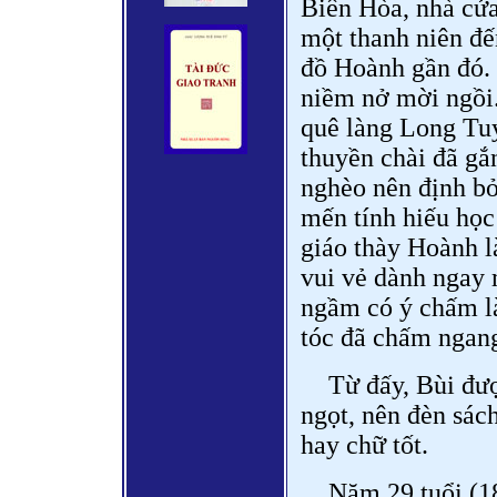
Biên Hòa, nhà cửa
một thanh niên đến
đồ Hoành gần đó. 
niềm nở mời ngồi. 
quê làng Long Tu
thuyền chài đã gắn
nghèo nên định bỏ
mến tính hiếu học
giáo thày Hoành 
vui vẻ dành ngay 
ngầm có ý chấm là
tóc đã chấm ngang
Từ đấy, Bùi đư
ngọt, nên đèn sác
hay chữ tốt.
Năm 29 tuổi (1