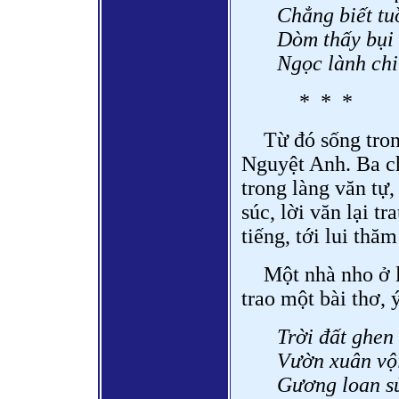
Chẳng biết tu
Dòm thấy bụi 
Ngọc lành chi
* * *
Từ đó sống tro
Nguyệt Anh. Ba c
trong làng văn tự,
súc, lời văn lại t
tiếng, tới lui thăm
Một nhà nho ở
trao một bài thơ,
Trời đất ghen 
Vườn xuân vộ
Gương loan sử