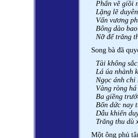
Phấn vẽ giồi 
Lặng lẽ duyên
Vấn vương phậ
Bông dào bao 
Nỡ để trăng t
Song bà đã quyế
Tài không sắc,
Lá úa nhành k
Ngọc ánh chi 
Vàng ròng há 
Ba giềng trướ
Bốn dức nay tu
Dẫu khiến duy
Trăng thu dù 
Một ông phủ tân