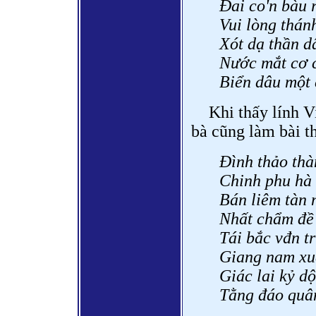
Đai co'n bàu 
Vui lòng thán
Xót dạ thần d
Nước mắt cơ c
Biển dâu một 
Khi thấy lính V
bà cũng làm bài t
Đình thảo thàn
Chinh phu hà 
Bán liêm tàn 
Nhất chẩm đề 
Tái bắc vđn t
Giang nam xu
Giác lai kỷ d
Tằng đáo quân 