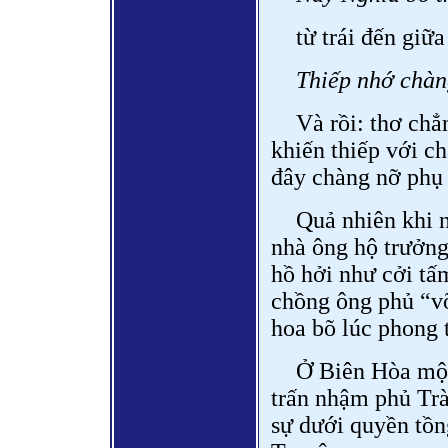
từ trái đến giữa
Thiếp nhớ chàng
Và rồi: thơ chẳn
khiến thiếp với ch
đây chàng nỡ phụ 
Quả nhiên khi n
nhà ông hộ trưởng
hồ hởi như cởi tấm
chồng ông phủ “võ
hoa bõ lúc phong t
Ở Biên Hòa một
trấn nhậm phủ Trà
sự dưới quyền tồ