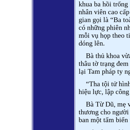
khua ba hồi trống
nhân viên cao cấp
gian gọi là “Ba t
có những phiên nh
mỗi vụ họp theo t
dóng lên.
Bà thủ khoa vừa
thâu tờ trạng đem
lại Tam pháp ty n
“Tha tội tử hìn
hiệu lực, lập công
Bà Từ Dũ, mẹ v
thương cho người 
ban một tấm biển 