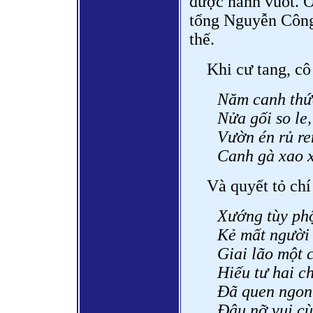
được nanh vuốt. Ở
tổng Nguyễn Công 
thế.
Khi cư tang, cô
Năm canh thứ
Nửa gối so le
Vườn én rủ ren
Canh gà xao x
Và quyết tỏ ch
Xướng tùy ph
Kẻ mất người 
Giai lão một 
Hiếu tư hai c
Đã quen ngon 
Đâu nỡ vui cù