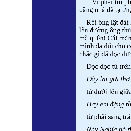
_ Vì phải tới p
đằng nhà để tạ ơn,
Rồi ông lật đật
lên đường ông thủ
mà quên! Cái mảnh
mình dã dúi cho c
chắc gì đã đọc đượ
Đọc dọc từ trê
Đây lại gửi th
từ dưới lên giữa
Hay em đặng th
từ phải sang trá
Này Nghĩa bỏ t