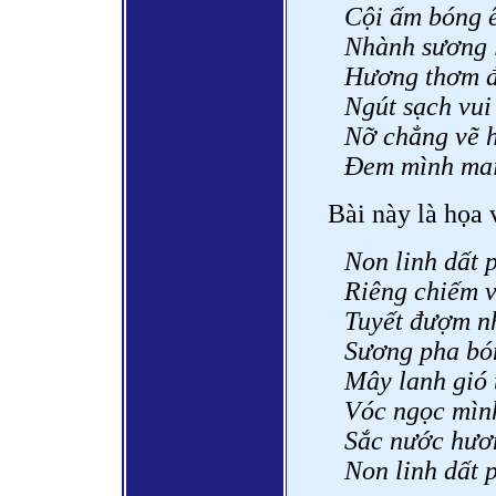
Cội ấm bóng ê
Nhành sương 
Hương thơm đ
Ngút sạch vui
Nỡ chẳng vẽ h
Đem mình mai
Bài này là họa 
Non linh dất 
Riêng chiếm 
Tuyết đượm nh
Sương pha bó
Mây lanh gió
Vóc ngọc mình
Sắc nước hươ
Non linh dất 