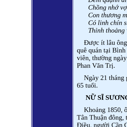
Chồng nhớ vợ,
Con thương mẹ
Có linh chín 
Thỉnh thoảng 
Được ít lâu ông
quê quán tại Bình
viên, thường ngày
Phan Văn Trị.
Ngày 21 tháng 
65 tuổi.
NỮ SĨ SƯƠ
Khoảng 1850, ô
Tân Thuận đông, t
Điều, người Cần G