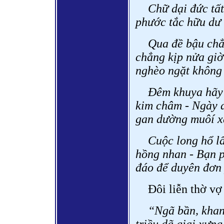
Chữ dại đức tất
phước tắc hữu dư
Qua đề bậu chẳ
chẳng kịp nửa giờ
nghèo ngặt không 
Đêm khuya hãy n
kim châm - Ngày d
gan dường muôí x
Cuộc long hổ lấ
hồng nhan - Bạn p
đáo để duyên đơn 
Đôi liễn thờ vợ
“Ngã bần, khan