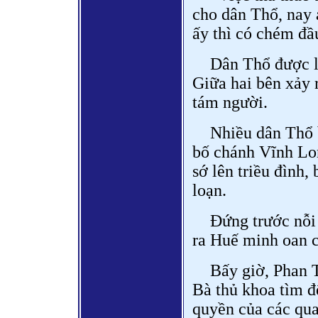
cho dân Thổ, nay
ấy thì có chém đầ
Dân Thổ được l
Giữa hai bên xảy 
tám người.
Nhiều dân Thổ b
bố chánh Vĩnh Lon
sớ lên triều đình,
loạn.
Đứng trước nỗi 
ra Huế minh oan 
Bấy giờ, Phan 
Bà thủ khoa tìm đ
quyền của các qua