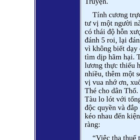
Truyện.
Tính cương trự
tư vị một người n
có thái độ hỗn xư
đánh 5 roi, lại đá
vì không biết dạy
tìm dịp hãm hại. 
lương thực thiếu 
nhiều, thêm một s
vị vua nhớ ơn, xu
Thé cho dân Thổ. 
Tàu lo lót với tổ
độc quyền và đắp
kéo nhau đến kiện
ràng:
“Việc tha thuế 