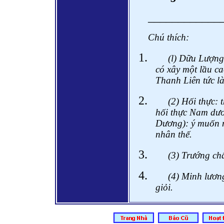
____________
Chú thích:
(l) Dữu Lượng
có xây một lầu c
Thanh Liên tức là
(2) Hối thực:
hối thực Nam dư
Dương): ý muốn n
nhân thế.
(3) Trướng chấ
(4) Minh lươn
giỏi.