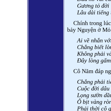
Gương tỏ đời 
Lâu dài tiếng 
Chính trong lúc
bảy Nguyện ở Mỏ 
Ai về nhắn vớ
Chẳng biết lò
Không phải vã
Đây lòng gấm 
Cô Năm đáp ng
Chắng phải ti
Cuộc đời dâu 
Lọng sườn dầu
Ô bịt vàng rò
Phải thời cô q