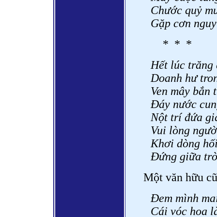
Chước quỷ mư
Gặp cơn nguy
* * *
Hết lúc trăng
Doanh hư tron
Ven mây bắn 
Đáy nước cung
Nột trí đứa g
Vui lòng người
Khơi dòng hối
Đứng giữa trờ
Một văn hữu cũ
Đem mình mai
Cái vóc hoa 