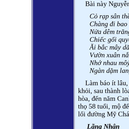
Bài này Nguyễ
Cỏ rạp sân th
Chàng đi bao 
Nửa dêm trăn
Chiếc gối quy
Ăi bắc mây d
Vườn xuân nắ
Nhớ nhau môý
Ngàn dặm lang
Làm báo ít lâu
khỏi, sau thành lò
hòa, đến năm Canh 
thọ 58 tuổi, mộ đ
lối đường Mỹ Chá
Lãng Nhân