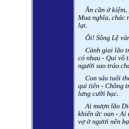
Ăn cần ở kiệm,
Mua nghĩa, chác n
lạt.
Ôi! Sông Lệ và
Cảnh giai lão t
có nhau - Quỉ vô 
người sao tráo ch
Con sáu tuổi t
qui tiên - Chồng 
lưng cưỡi hạc.
Ai mượn lão Di
khiến ức oan - Ai
vợ ở ngươi nên bạ