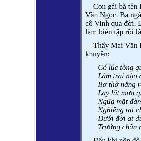
Con gái bà tên
Văn Ngọc. Ba ngày
cô Vinh qua đời. 
làm biên tập rồi 
Thấy Mai Văn 
khuyên:
Có lúc tòng q
Làm trai nào á
Bơ thờ nắng r
Lay lắt mưa 
Ngửa mặt đàn
Nghiêng tai ch
Dưới đời at d
Trướng chấn r
Đến khi nền đô