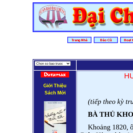
H
Giới Thiệu
Sách Mới
(tiếp theo kỳ tr
BÀ THỦ KHO
Khoảng 1820, ô