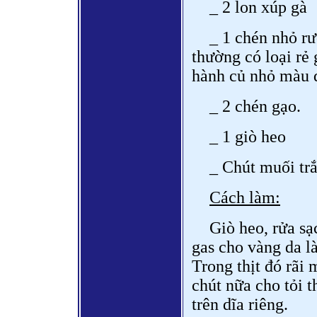
_ 2 lon xúp gà
_ 1 chén nhỏ r
thường có loại rẻ 
hành củ nhỏ màu 
_ 2 chén gạo.
_ 1 giò heo
_ Chút muối trắ
Cách làm:
Giò heo, rửa sạ
gas cho vàng da l
Trong thịt đó rãi
chút nữa cho tỏi t
trên dĩa riêng.