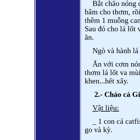
Bắt chão nóng 
bâm cho thơm, rồi
thêm 1 muỗng canh
Sau đó cho lá lốt
ăn.
Ngò và hành lá 
Ăn với cơm nón
thơm lá lốt va mùi
khen...hết xẩy.
2.- Cháo cá Gi
Vật liệu:
_ 1 con cá catf
go và kỳ.