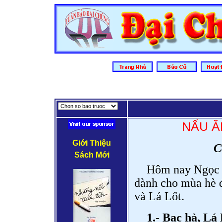
NẤU Ă
Giới Thiệu
C
Sách Mới
Hôm nay Ngọc x
dành cho mùa hè 
và Lá Lốt.
1.- Bạc hà, Lá