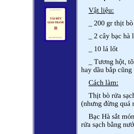
Vật liệu:
_ 200 gr thịt bò
_ 2 cây bạc hà 
_ 10 lá lốt
_ Tương hột, tõi
hay dầu bắp cũng
Cách làm:
Thịt bò rửa sạc
(nhưng đừng quá m
Bạc Hà sắt móng
rửa sạch bằng nướ