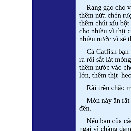
Rang gạo cho và
thêm nửa chén rượ
thêm chút xíu bột
cho nhiều vì thịt 
nhiều nước vì sẽ t
Cá Catfish bạn
ra rồi sắt lát mỏn
thêm nước vào cho
lớn, thêm thịt he
Rãi trên chão m
Món này ăn rất 
đến.
Nếu bạn của các
ngại vì chàng đang