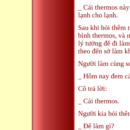
_ Cái thermos này
lạnh cho lạnh.
Sau khi hỏi thêm m
bình thermos, và n
lý tưởng để đi là
theo đến sở làm k
Người làm cùng sở
_ Hôm nay đem cái
Cô trả lời:
_ Cái thermos.
Người kia hỏi thê
_ Để làm gì?