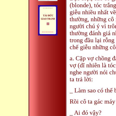
(blonde), tóc trắn
giễu nhiều nhất v
thường, những cô 
người chú ý vì tr
thường đánh giá n
trong đầu lại rỗng
chế giễu những cô
a. Cặp vợ chồng đa
vợ (dĩ nhiên là tóc
nghe người nói ch
ta trả lời:
_ Làm sao có thể b
Rồi cô ta gác máy 
_ Ai đó vậy?