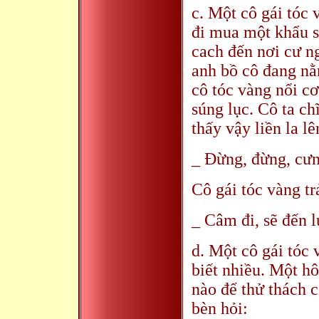
c. Một cô gái tóc 
đi mua một khẩu s
cach đến nơi cư n
anh bồ cô đang nằ
cô tóc vàng nổi cơ
súng lục. Cô ta ch
thấy vậy liền la lê
_ Đừng, đừng, cưn
Cô gái tóc vàng trả
_ Câm đi, sẽ đến l
d. Một cô gái tóc
biết nhiều. Một hô
nào để thử thách cô
bèn hỏi: