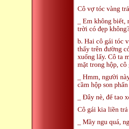
Cô vợ tóc vàng trả
_ Em không biết, 
trời có đẹp không
b. Hai cô gái tóc 
thấy trên đường có
xuống lấy. Cô ta 
mặt trong hộp, cô 
_ Hmm, người này 
cầm hộp son phấn t
_ Đây nè, để tao 
Cô gái kia liền trả
_ Mầy ngu quá, ng