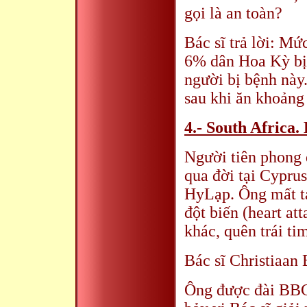
gọi là an toàn?
Bác sĩ trả lời: Mứ
6% dân Hoa Kỳ bị 
người bị bệnh này
sau khi ăn khoảng 
4.- South Africa.
Người tiên phong 
qua đời tại Cypru
HyLạp. Ông mất tạ
đột biến (heart at
khác, quên trái ti
Bác sĩ Christiaan 
Ông được đài BBC