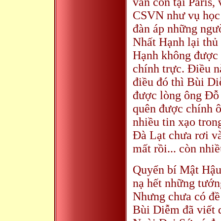
vẫn còn tại Paris,
CSVN như vụ học t
đàn áp những ngườ
Nhất Hạnh lại thủ
Hạnh không được g
chính trực. Điều n
điều đó thì Bùi D
được lòng ông Đỗ
quên được chính 
nhiều tin xạo tro
Đà Lạt chưa rơi v
mất rồi... còn nhi
Quyển bí Mật Hậu
nạ hết những tướn
Nhưng chưa có đề 
Bùi Diễm đã viết