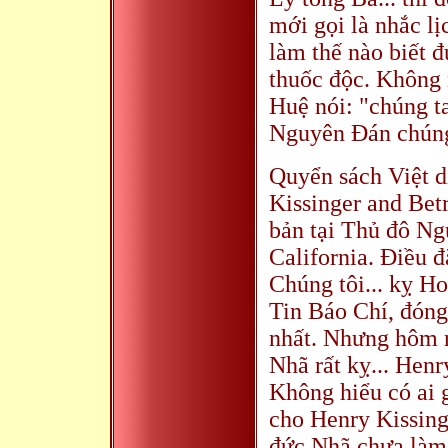
mới gọi là nhắc l
làm thế nào biết 
thuốc độc. Không 
Huệ nói: "chúng t
Nguyên Đán chúng
Quyển sách Việt d
Kissinger and Bet
bản tại Thủ đô Ng
California. Điều đ
Chúng tôi... kỵ H
Tin Báo Chí, đóng
nhất. Nhưng hôm 
Nhã rất kỵ... Henr
Không hiểu có ai g
cho Henry Kissing
đức Nhã chưa làm