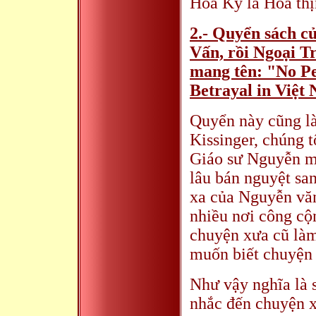
Hoa Kỳ là Hoa thị
2.- Quyển sách c
Vấn, rồi Ngoại T
mang tên: "No Pe
Betrayal in Việt
Quyển này cũng l
Kissinger, chúng t
Giáo sư Nguyễn m
lâu bán nguyệt sa
xa của Nguyễn văn 
nhiều nơi công cộn
chuyện xưa cũ làm
muốn biết chuyện
Như vậy nghĩa là 
nhắc đến chuyện 