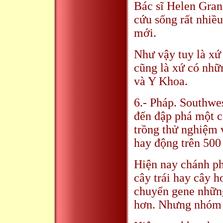
Bác sĩ Helen Grant
cứu sống rất nhiề
mới.
Như vậy tuy là xứ
cũng là xứ có nhữ
và Y Khoa.
6.- Pháp. Southwe
đến đập phá một 
trồng thử nghiệm 
hay động trên 500
Hiện nay chánh ph
cây trái hay cây 
chuyển gene những
hơn. Nhưng nhóm b