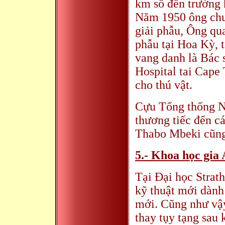
km số đến trường h
Năm 1950 ông chuy
giải phẫu, Ông qu
phẫu tại Hoa Kỳ, 
vang danh là Bác s
Hospital tai Cape
cho thú vật.
Cựu Tổng thống N
thương tiếc đến c
Thabo Mbeki cũng 
5.- Khoa học gia 
Tại Đại học Strat
kỹ thuật mới dành
mới. Cũng như vậy
thay tụy tạng sau 