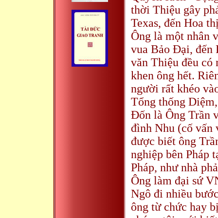
thời Thiệu gây phả
Texas, đến Hoa th
Ông là một nhân v
vua Bảo Đại, đến
văn Thiệu đều có 
khen ông hết. Riê
người rất khéo và
Tổng thống Diệm,
Đốn là Ông Trần 
đình Nhu (cố vấn 
được biết ông Trần
nghiệp bên Pháp t
Pháp, như nhà phả
Ông làm đại sứ V
Ngô đi nhiều bước
ông từ chức hay b