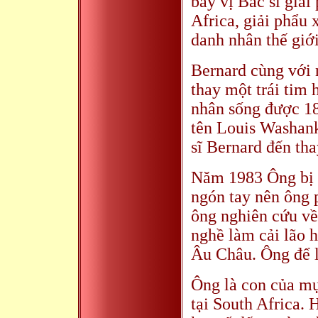
bảy vị Bác sĩ giải
Africa, giải phẩu 
danh nhân thế giới
Bernard cùng với 
thay một trái tim 
nhân sống được 18
tên Louis Washanky
sĩ Bernard đến th
Năm 1983 Ông bị 
ngón tay nên ông p
ông nghiên cứu về
nghề làm cải lão 
Âu Châu. Ông để l
Ông là con của mụ
tại South Africa.