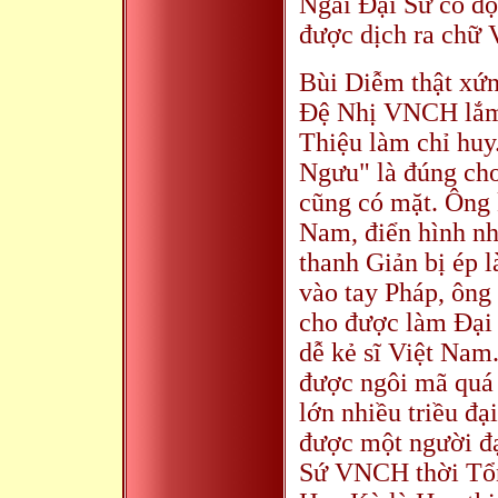
Ngài Đại Sứ có đọ
được dịch ra chữ 
Bùi Diễm thật xứ
Đệ Nhị VNCH lắm,
Thiệu làm chỉ hu
Ngưu" là đúng cho 
cũng có mặt. Ông 
Nam, điển hình n
thanh Giản bị ép 
vào tay Pháp, ông
cho được làm Đại 
dễ kẻ sĩ Việt Nam
được ngôi mã quá 
lớn nhiều triều đ
được một người đạ
Sứ VNCH thời Tổn