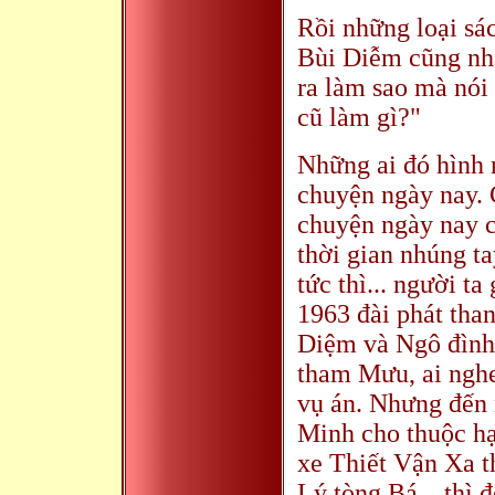
Rồi những loại s
Bùi Diễm cũng nhắ
ra làm sao mà nói
cũ làm gì?"
Những ai đó hình
chuyện ngày nay. 
chuyện ngày nay c
thời gian nhúng ta
tức thì... người t
1963 đài phát tha
Diệm và Ngô đình
tham Mưu, ai nghe 
vụ án. Nhưng đến 
Minh cho thuộc hạ
xe Thiết Vận Xa 
Lý tòng Bá... thì 