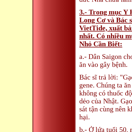
3.- Trong mục Y
Long Cơ và Bác s
VietTide, xuất bản
nhất. Có nhiều mụ
Nhỏ Cần Biết:
a.- Dân Saigon ch
ăn vào gây bệnh.
Bác sĩ trả lời: "
gene. Chúng ta ăn
không có thuốc độ
dẻo của Nhật. Gạo
sát tận cùng nên 
hại.
b.- Ở lứa tuổi 50