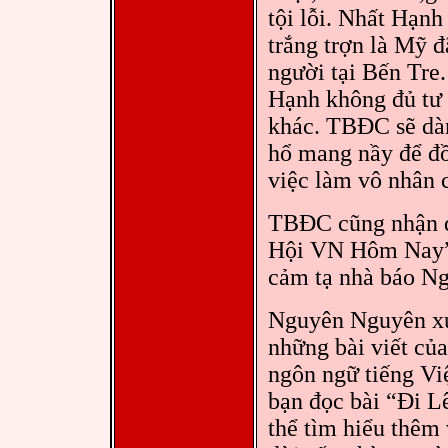
tội lỗi. Nhất Hạnh
trắng trợn là Mỹ 
người tại Bến Tre
Hạnh không đủ tư 
khác. TBĐC sẽ dàn
hổ mang nầy để đồ
việc làm vô nhân 
TBĐC cũng nhận đ
Hội VN Hôm Nay”
cảm tạ nhà báo Ng
Nguyên Nguyên xu
những bài viết c
ngôn ngữ tiếng Vi
bạn đọc bài “Đi L
thể tìm hiểu thêm