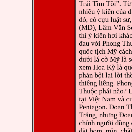
Trái Tim Tôi”. Từ
nhiều ý kiến của đ
đó, có cựu luật s
(MD), Lâm Văn Sơ
thì ý kiến hơi kh
đau với Phong Th
quốc tịch Mỹ cách
dưới lá cờ Mỹ là 
xem Hoa Kỳ là qu
phản bội lại lời t
thiêng liêng. Phon
Thuộc phái nào? Đ
tại Việt Nam và c
Pentagon. Đoan Th
Trắng, nhưng Đoa
chính người đồng
đặt bom, mìn, chất