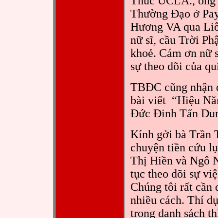
Thúc UCLA., ông 
Thường Đạo ở Pay
Hương VA qua Liê
nữ sĩ, cầu Trời P
khoẻ. Cám ơn nữ s
sự theo dõi của qu
TBĐC cũng nhận đ
bài viết “Hiệu N
Đức Đinh Tấn Du
Kính gởi bà Trần T
chuyện tiền cứu l
Thị Hiền và Ngô N
tục theo dõi sự vi
Chúng tôi rất cần 
nhiều cách. Thí dụ
trong danh sách t