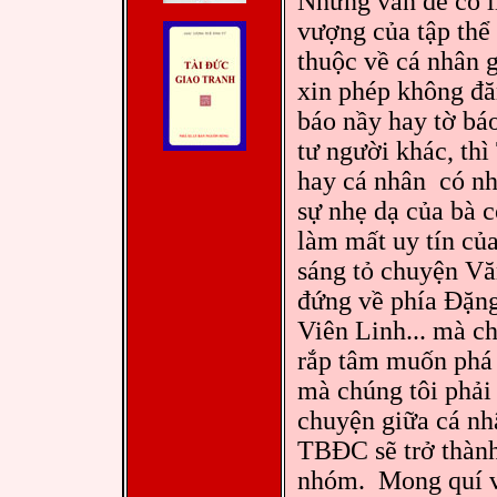
Những vấn đề có l
vượng của tập thể 
thuộc về cá nhân 
xin phép không đă
báo nầy hay tờ báo
tư người khác, th
hay cá nhân có nhữ
sự nhẹ dạ của bà c
làm mất uy tín củ
sáng tỏ chuyện Vă
đứng về phía Đặn
Viên Linh... mà c
rắp tâm muốn phá
mà chúng tôi phải
chuyện giữa cá nh
TBĐC sẽ trở thành
nhóm. Mong quí v