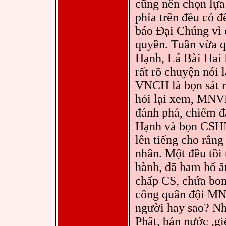
cũng nên chọn lựa
phía trên đều có 
báo Đại Chúng vì 
quyền. Tuần vừa q
Hạnh, Lá Bài Hai 
rất rõ chuyện nói 
VNCH là bọn sát 
hỏi lại xem, MNV
đánh phá, chiếm đ
Hạnh và bọn CSHN
lên tiếng cho rằn
nhân. Một đều tồi 
hành, đã ham hố ă
chấp CS, chứa bo
công quân đội MNV
người hay sao? N
Phật, bán nước ,gi