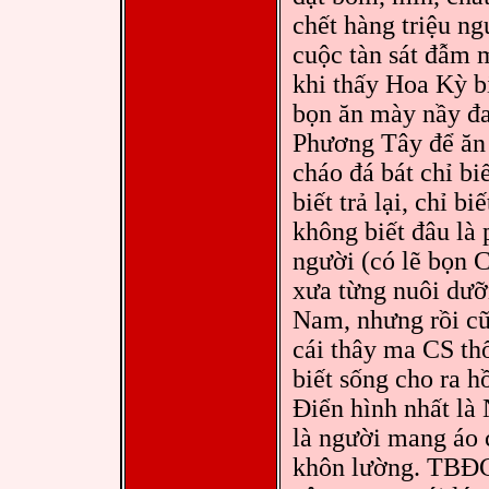
chết hàng triệu ng
cuộc tàn sát đẫm
khi thấy Hoa Kỳ b
bọn ăn mày nầy đa
Phương Tây để ăn 
cháo đá bát chỉ b
biết trả lại, chỉ 
không biết đâu là 
người (có lẽ bọn 
xưa từng nuôi dưỡ
Nam, nhưng rồi cũ
cái thây ma CS th
biết sống cho ra 
Điển hình nhất l
là người mang áo 
khôn lường. TBĐC 