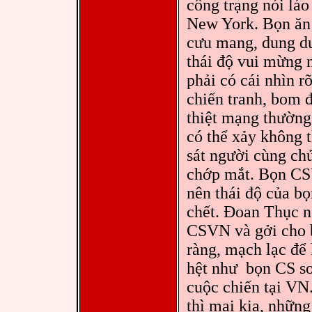
công trạng nói láo
New York. Bọn ăn 
cưu mang, dung dư
thái độ vui mừng
phải có cái nhìn r
chiến tranh, bom đ
thiệt mạng thường
có thể xảy không 
sát người cùng ch
chớp mắt. Bọn CS
nên thái độ của b
chết. Đoan Thục n
CSVN và gởi cho b
ràng, mạch lạc để
hệt như bọn CS so
cuộc chiến tại VN
thì mai kia, nhữ