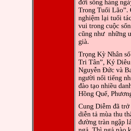
đời sống hàng ng
Trong Tuổi Lão”. 
nghiệm lại tuổi tá
vui trong cuộc sốn
cũng như những ưu
già.
Trọng Kỳ Nhân số
Tri Tân”, Ký Diêu 
Nguyễn Đức và Ba
người nổi tiếng n
đào tạo nhiều dan
Hồng Quế, Phương
Cung Diễm đã trở
diễn tả mùa thu t
đường tràn ngập l
ngả. Thì ngả nào 