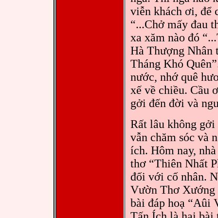
viễn khách ơi, để
“...Chở mấy đau t
xa xăm nào đó “...
Hà Thượng Nhân ti
Tháng Khó Quên”. 
nước, nhớ quê hươ
xế về chiều. Cầu ơ
gởi đến đời và ngư
Rất lâu không gởi
vẫn chăm sóc và 
ích. Hôm nay, nhà
thơ “Thiên Nhất P
đối với cố nhân. 
Vườn Thơ Xướng H
bài đáp hoạ “Aûi
Tấn Ích là hai bài