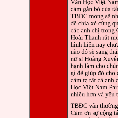
Văn Học Việt Nam t
cảm gắn bó của tất
TBĐC mong sẽ nhận
để chia xẻ cùng q
các anh chị trong
Hoài Thanh rất mu
hình hiện nay chưa
nào đó sẽ sang thă
nữ sĩ Hoàng Xuyên
hạnh làm cho chún
gì để giúp đở cho
cảm tạ tất cả anh
Học Việt Nam Pari
nhiều hơn và yêu 
TBĐC vẫn thường 
Cảm ơn sự cộng tác