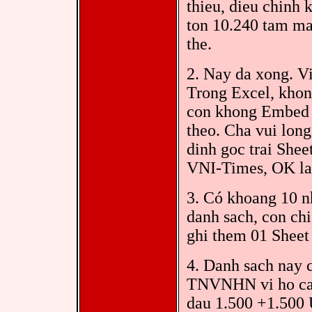
thieu, dieu chinh 
ton 10.240 tam ma
the.
2. Nay da xong. V
Trong Excel, khon
con khong Embed 
theo. Cha vui lon
dinh goc trai Shee
VNI-Times, OK la
3. Có khoang 10 n
danh sach, con ch
ghi them 01 Sheet 
4. Danh sach nay 
TNVNHN vi ho can 
dau 1.500 +1.500