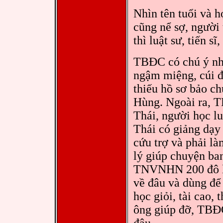
Nhìn tên tuổi và h
cũng nể sợ, người 
thì luật sư, tiến sĩ,
TBĐC có chú ý nh
ngậm miệng, cúi đ
thiếu hồ sơ bảo c
Hùng. Ngoài ra, 
Thái, người học lu
Thái có giảng dạy 
cứu trợ và phải 
lý giúp chuyện ba
TNVNHN 200 đô la 
về đâu và dùng để 
học giỏi, tài cao
ông giúp đỡ, TBĐC