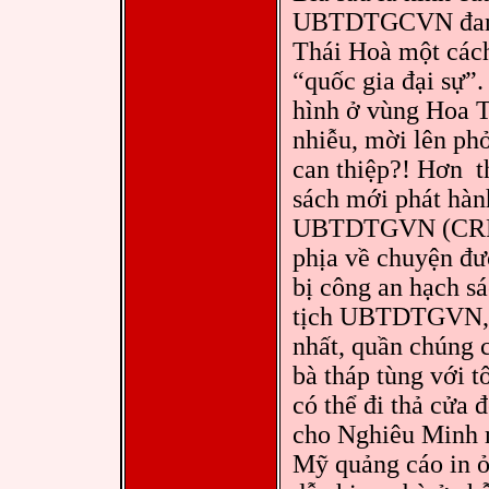
UBTDTGCVN đang 
Thái Hoà một cách
“quốc gia đại sự”
hình ở vùng Hoa T
nhiễu, mời lên ph
can thiệp?! Hơn t
sách mới phát hà
UBTDTGVN (CRFV)
phịa về chuyện đư
bị công an hạch sá
tịch UBTDTGVN, b
nhất, quần chúng c
bà tháp tùng với 
có thể đi thả cửa
cho Nghiêu Minh 
Mỹ quảng cáo in ỏ