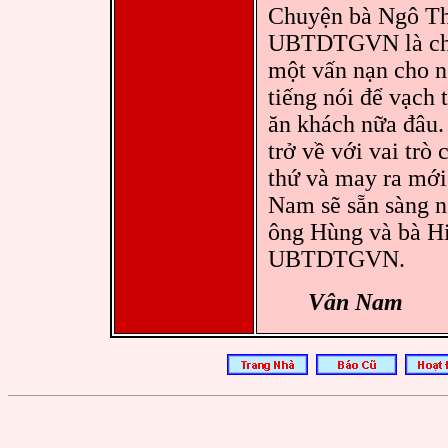
Chuyện bà Ngô Th
UBTDTGVN là chuy
một vấn nạn cho n
tiếng nói để vạch 
ăn khách nữa đâu.
trở về với vai trò
thứ và may ra mới
Nam sẽ sẵn sàng n
ông Hùng và bà Hi
UBTDTGVN.
Vân Nam