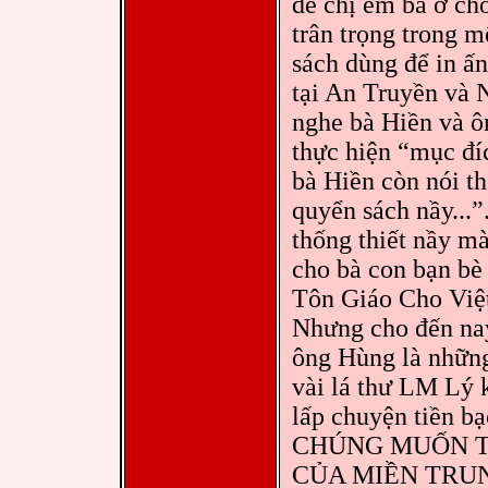
dễ chị em bà ở c
trân trọng trong m
sách dùng để in ấ
tại An Truyền và 
nghe bà Hiền và ô
thực hiện “mục đí
bà Hiền còn nói th
quyển sách nầy...”
thống thiết nầy 
cho bà con bạn bè
Tôn Giáo Cho Vi
Nhưng cho đến nay
ông Hùng là những
vài lá thư LM Lý k
lấp chuyện tiền 
CHÚNG MUỐN T
CỦA MIỀN TRUN