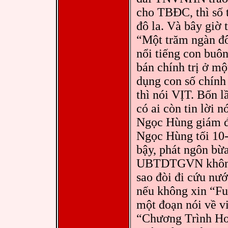
cho TBĐC, thì số 
đô la. Và bây giờ 
“Một trăm ngàn đô
nổi tiếng con buôn
bán chính trị ở mộ
dụng con số chính
thì nói VỊT. Bốn l
có ai còn tin lời
Ngọc Hùng giám 
Ngọc Hùng tối 10-
bậy, phát ngôn bừa
UBTDTGVN không b
sao đòi đi cứu nư
nếu không xin “Fu
một đoạn nói về 
“Chương Trình Ho