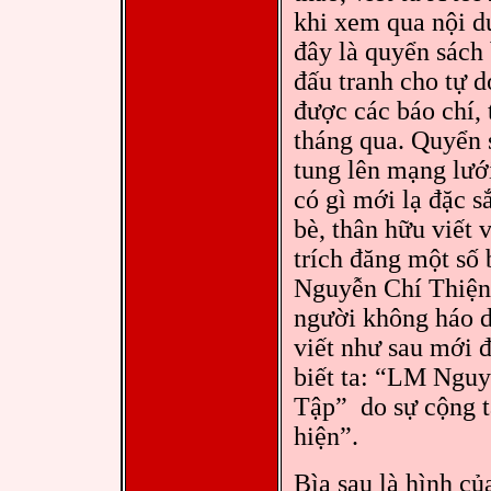
khi xem qua nội d
đây là quyển sách
đấu tranh cho tự 
được các báo chí, 
tháng qua. Quyển 
tung lên mạng lưới
có gì mới lạ đặc s
bè, thân hữu viế
trích đăng một số
Nguyễn Chí Thiện
người không háo d
viết như sau mới 
biết ta: “LM Ngu
Tập” do sự cộng 
hiện”.
Bìa sau là hình củ