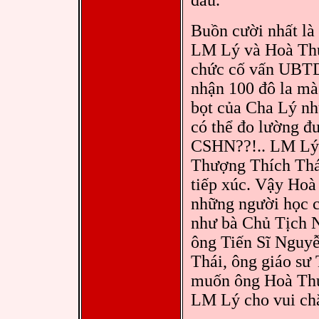
đâu.
Buồn cười nhất là 
LM Lý và Hoà Thư
chức cố vấn UBTD
nhận 100 đô la mà
bọt của Cha Lý nh
có thể đo lường đ
CSHN??!.. LM Lý 
Thượng Thích Thái
tiếp xúc. Vậy Hoà
những người học c
như bà Chủ Tịch 
ông Tiến Sĩ Nguy
Thái, ông giáo 
muốn ông Hoà Thư
LM Lý cho vui ch