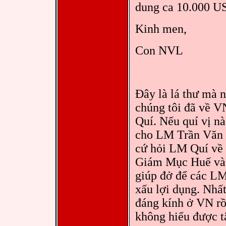
dung ca 10.000 US
Kinh men,
Con NVL
Đây là lá thư mà n
chúng tôi đã về V
Quí. Nếu quí vị nà
cho LM Trần Văn Q
cứ hỏi LM Quí về 
Giám Mục Huế và â
giúp đở để các LM
xấu lợi dụng. Nhấ
đáng kính ở VN rồ
không hiểu được t