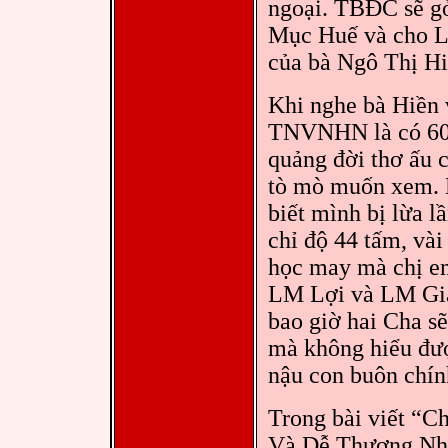
ngoại. TBĐC sẽ gở
Mục Huế và cho 
của bà Ngô Thị Hi
Khi nghe bà Hiền 
TNVNHN là có 60 
quảng đời thơ ấu
tò mò muốn xem. 
biết mình bị lừa 
chỉ độ 44 tấm, vài
học may mà chị em
LM Lợi và LM Giải
bao giờ hai Cha sẽ
mà không hiểu đượ
nậu con buôn chín
Trong bài viết “
Và Dễ Thương Nhấ