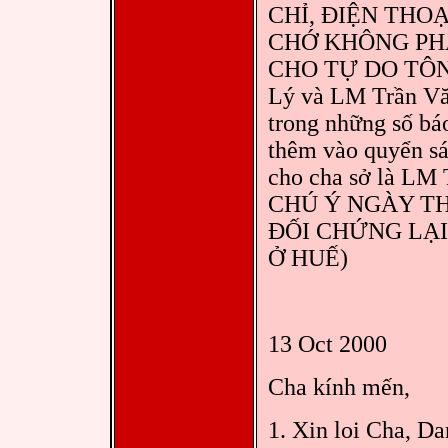
CHỈ, ĐIỆN THO
CHỚ KHÔNG PH
CHO TỰ DO TÔN G
Lý và LM Trần Văn
trong những số bá
thêm vào quyển sá
cho cha sở là LM
CHÚ Ý NGÀY TH
ĐỐI CHỨNG LẠI
Ở HUẾ)
13 Oct 2000
Cha kính mến,
1. Xin loi Cha, Da