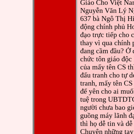
Giáo Cho Việt Na
Nguyễn Văn Lý Ng
637 bà Ngô Thị Hiề
động chính phủ Ho
đạo trực tiếp cho 
thay vì qua chính 
đang cầm đầu? Ở 
chức tôn giáo độc
của mấy tên CS th
đấu tranh cho tự d
tranh, mấy tên CS
để yên cho ai muốn
tuệ trong UBTDTG
người chưa bao giờ
guồng máy lãnh đạ
thì họ dễ tin và d
Chuyện những tay a