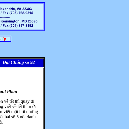
ại Chúng số 92 - Mừng Xuân Nhâm Ngọ 2002
ant Phan
 về tết thì quay đi
g viết về tết thì mới
ên viết một hơi những
ết bài số 5 nổi danh
à.