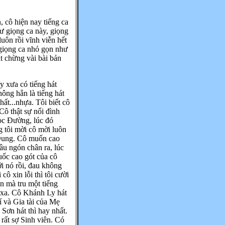
, cô hiện nay tiếng ca
ư giọng ca này, giọng
luôn rồi vĩnh viễn hết
giọng ca nhỏ gọn như
t chừng vài bài bản
 xưa có tiếng hát
ông hẳn là tiếng hát
ất...nhựa. Tôi biết cô
Cô thật sự nổi đình
c Đường, lúc đó
 tôi mời cô mời luôn
 Dung. Cô muốn cao
ầu ngón chân ra, lúc
guốc cao gót của cô
ới nó rồi, đau không
ô xin lỗi thì tôi cười
n mà tru một tiếng
ất xa. Cô Khánh Ly hát
í và Gia tài của Mẹ
Sơn hát thì hay nhất.
rất sợ Sinh viên. Có