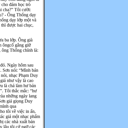
c cho đám học trò
i cha?” Tôi cười:
âu? - Ông Thống dạy
Thống dạy lớp một và
 thì được hai chục,
ưa ba lớp. Ông già
n ôngcố gắng giữ
, ông Thống chính là:
m đó. Ngày hôm sau
. Sơn nói: “Mình bán
ả nói, nhạc Phạm Duy
 giá như vậy là cao
ều là chả làm hư bản
”. Tôi thắc mắc: “hư
 của những ngày lang
 Sơn giả giọng Duy
 mình qua
o tôi về việc in ấn,
, tác giả một nhạc phẩm
bị các nhà xuất bản
y lâu tôi cứ ngỡ các