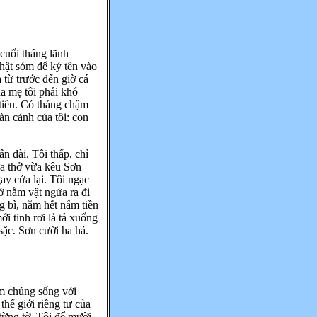
cuối tháng lãnh
thật sóm để ký tên vào
 từ trước đến giờ cá
a mẹ tôi phải khó
tiêu. Có tháng chậm
àn cảnh của tôi: con
n dài. Tôi thấp, chỉ
ừa thở vừa kêu Sơn
y cửa lại. Tôi ngạc
ớ nằm vật ngửa ra đi
ng bì, nắm hết nắm tiền
i tinh rơi lả tả xuống
sặc. Sơn cười ha hả.
ăm chúng sống với
hế giới riêng tư của
từng tờ. Tôi để mười