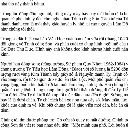
nhà thơ này thành bất tử.
Trong lúc đóng đồn ngó núi, trông mây mây bay bay mãi buồn ơi là b
quán cà phê tỉnh lỵ đều cho nghe nhạc Trịnh công Sơn. Tâm tư của Tr
thành danh, còn là một thày giáo huyện lỵ nhỏ tại cao nguyên Lâm Đ
như chúng tôi thôi.
Trong số đặc biệt của báo Văn Học xuất bản năm vừa rồi (tháng 10/2
đôi giòng về Trịnh công Sơn, và phần cuối có chụp hình ngôi mộ của nh
Gò Dưa Thủ Đức. Hình này anh không đeo kính nhưng hình cuối năm
kính.
Người bạn đồng song (cùng trường Sư phạm Quy Nhơn 1962-1964) và
chung trường Ty Tiểu học Lâm Đồng / Blao) với số lương là 5200 đồ
lượng rưỡi vàng Kim Thành bấy giờ) đó là Nguyễn thanh Ty. Trịnh c
vào Saigon, rồi từ Saigon đi xe đò lên Bảo Lộc. Một phố quận vào ch
vắng lặng, buồn hiu hắt. Trời lại mưa lâm râm, lành lạnh. Hai chúng tô
quần áo nhẹ tênh. Lang thang tìm người hỏi thăm đường đi đến Ty T
Tìm được đến Ty thì trời đã xụp tối mặc dầu chưa đến 6 giờ. Sương mù
bay là là dưới chân. Ty chỉ cách bến xe non nửa cây số. May mắn, lúc
khóa cửa định ra về. Khi biết chúng tôi là giáo viên mới đến, bác ân c
đêm.
Chúng tôi tìm được phòng trọ. Có cửa sổ quay ra mặt đường. Chính t
công Sơn đã viết ra bản nhạc đầu tiên: “Một mình qua phố, Lời buồn t