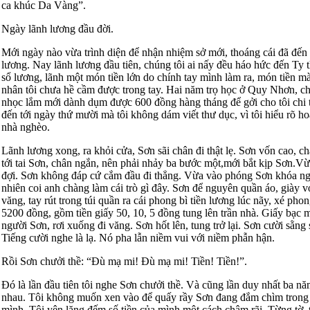
ca khúc Da Vàng”.
Ngày lãnh lương đầu đời.
Mới ngày nào vừa trình diện để nhận nhiệm sở mới, thoáng cái đã đến 
lương. Nay lãnh lương đầu tiên, chúng tôi ai nấy đều háo hức đến Ty 
sổ lương, lãnh một món tiền lớn do chính tay mình làm ra, món tiền mà
nhân tôi chưa hề cầm được trong tay. Hai năm trọ học ở Quy Nhơn, ch
nhọc lắm mới dành dụm được 600 đồng hàng tháng để gởi cho tôi chi 
đến tới ngày thứ mười mà tôi không dám viết thư dục, vì tôi hiểu rõ ho
nhà nghèo.
Lãnh lương xong, ra khỏi cửa, Sơn sãi chân đi thật lẹ. Sơn vốn cao, châ
tới tai Sơn, chân ngắn, nên phải nhảy ba bước một,mới bắt kịp Sơn.V
đợi. Sơn không đáp cứ cắm đầu đi thẳng. Vừa vào phóng Sơn khóa nga
nhiên coi anh chàng làm cái trò gì đây. Sơn để nguyên quần áo, giày v
văng, tay rút trong túi quần ra cái phong bì tiền lương lúc nãy, xé pho
5200 đồng, gồm tiền giấy 50, 10, 5 đồng tung lên trần nhà. Giấy bạc mớ
người Sơn, rơi xuống đi văng. Sơn hốt lên, tung trở lại. Sơn cười sằng 
Tiếng cười nghe là lạ. Nó pha lẫn niềm vui với niềm phẫn hận.
Rồi Sơn chưởi thề: “Đù mạ mi! Đù mạ mi! Tiền! Tiền!”.
Đó là lần đầu tiên tôi nghe Sơn chưởi thề. Và cũng lần duy nhất ba n
nhau. Tôi không muốn xen vào để quấy rầy Sơn đang đắm chìm trong t
mình. Tôi yên lặng đếm số tiền của mình một cách chậm rãi. Từng tờ, 