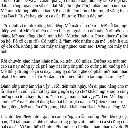
cho chó ăn chè vậy... Chán qua vặn radio rà đài, một tay lái xe một tay r
đài... Trúng ngay tần số của đài Mễ, thì nghe được phân nửa bản nhạc 
Mễ mình không biết tên hát. Về nhà thì tâm hồn tơ lơ mơ, dĩ vãng hiện
của Bạch Tuyết hay giọng ca của Phương Thanh đây nè!
Tức mình vì mình không biết tiếng Mễ mặc dầu ở xứ... Mỹ rất lâu, ngh
thiệp với tụi Mễ rất nhiều mà có biết gì ngoài câu nói này. Nói một câu
thằng Mễ nào cũng khoái mình hết “Mucho trabajo. Poco dinero” (đọc
bá hồ. Pố cô đi ní rồ). Có nghĩa là “làm việc nhiều quá mà... tiền ít qu
ký đời đời, không tin hỏi mấy thằng nghèo xem sao. Đừng hỏi mấy thằn
tình.
Rồi chuyến giao hàng khác nữa, xa trên 100 miles. Đường xa mắt mờ,
cao su hay uống ly cà phê hay hát ông ổng thì có đường lủi xuống hố 
Mễ thì lại trúng cô ca sĩ này, cũng lại được nghe có phân nửa bản nhạ
nhất. Dĩ nhiên lá số Tử Vi đâu có tốt, nếu tốt đâu làm nghề cực này?
Đành ráng nhớ âm vận vậy... Rồi đến một ngày, tôi đi giao hàng cho
từ đầu đến cuối, có một tay đang ngồi ngáp chờ khách nghe radio cũng
mừng quá tôi chạy tới, hỏi: “bản nhạc này ai hát vậy?”. Tên Mễ đáp li
chứ ai?” Ana Gabriel đang hát bài hát ruột của cô: “Quien Como Tu”
đúng tiếng Mễ nên ăn đứt giọng khàn khàn của Bạch Yến ca tiếng Mễ 
Lúc đổi lên Pleiku để ngó núi canh rừng, có lần xuống Phố đến dự tiệc
bạn, đãi tại quán cà phê có nhạc sống giúp vui... một cô ca sĩ cũng có
bài ca của Vương hữu Định: “Phố núi cao Pleiku”, bản nhạc này do 