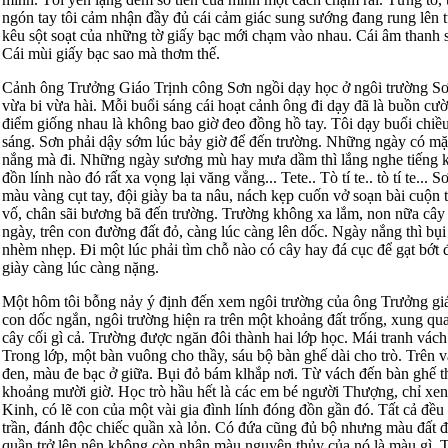
ngón tay tôi cảm nhận đầy đủ cái cảm giác sung sướng đang rung lên t
kêu sột soạt của những tờ giấy bạc mới chạm vào nhau. Cái âm thanh 
Cái mùi giấy bạc sao mà thơm thế.
Cảnh ông Trưởng Giáo Trịnh công Sơn ngồi dạy học ở ngôi trường Sơ
vừa bi vừa hài. Mỗi buổi sáng cái hoạt cảnh ông đi dạy đã là buồn cườ
điểm giống nhau là không bao giờ đeo đồng hồ tay. Tôi dạy buổi chiề
sáng. Sơn phải dậy sớm lúc bảy giờ để đến trường. Những ngày có mặt 
nắng mà đi. Những ngày sương mù hay mưa dầm thì lắng nghe tiếng k
đồn lính nào đó rất xa vọng lại văng vẳng... Tete.. Tò tí te.. tò tí te... 
màu vàng cụt tay, đội giày ba ta nâu, nách kẹp cuốn vở soạn bài cuộn
vố, chân sãi bương bã đến trường. Trường không xa lắm, non nữa cây 
ngày, trên con đường đất đỏ, càng lúc càng lên dốc. Ngày nắng thì bụi
nhèm nhẹp. Đi một lúc phải tìm chỗ nào có cây hay đá cục để gạt bớt 
giày càng lúc càng nặng.
Một hôm tôi bỗng nảy ý định đến xem ngôi trường của ông Trưởng giá
con dốc ngắn, ngôi trường hiện ra trên một khoảng đất trống, xung qu
cây cối gì cả. Trường được ngăn đôi thành hai lớp học. Mái tranh vác
Trong lớp, một bàn vuông cho thầy, sáu bộ bàn ghế dài cho trò. Trên 
đen, màu đe bạc ở giữa. Bụi đỏ bám klhắp nơi. Từ vách đến bàn ghế th
khoảng mười giờ. Học trò hầu hết là các em bé người Thượng, chỉ xen
Kinh, có lẽ con của một vài gia đình lính đóng đồn gần đó. Tất cả đều
trần, đánh độc chiếc quần xà lỏn. Có đứa cũng đủ bộ nhưng màu đất 
quần trở lên nên không còn nhận màu nguyên thủy của nó là màu gì. 