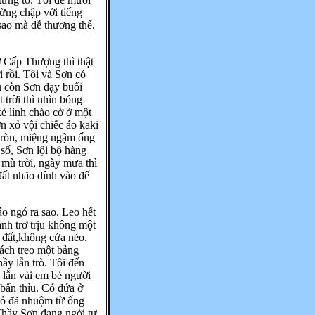
ừng chập với tiếng
sao mà dễ thương thế.
 Cấp Thượng thì thật
i rồi. Tôi và Sơn có
u còn Sơn dạy buổi
trời thì nhìn bóng
è lính chào cờ ở một
Sơn xỏ vội chiếc áo kaki
 tròn, miệng ngậm ống
số, Sơn lội bộ hàng
 mù trời, ngày mưa thì
đất nhão dính vào đế
o ngó ra sao. Leo hết
anh trơ trịu không một
h đất,không cửa nẻo.
vách treo một bảng
ầy lẫn trò. Tôi đến
 lẫn vài em bé người
 bẩn thỉu. Có đứa ở
đỏ đã nhuộm từ ống
Thầy Sơn đang ngời tư