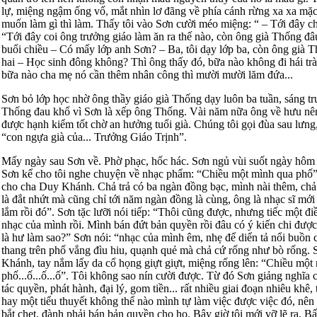
lự, miệng ngậm ống vố, mắt nhìn lơ đãng về phía cánh rừng xa xa mặ
muốn làm gì thì làm. Thấy tôi vào Sơn cười méo miệng: “ – Tới đây ch
“Tới đây coi ông trưởng giáo làm ăn ra thế nào, còn ông già Thống đ
buổi chiều – Có mấy lớp anh Sơn? – Ba, tôi dạy lớp ba, còn ông già 
hai – Học sinh đông không? Thì ông thấy đó, bữa nào không đi hái trà
bữa nào cha mẹ nó cần thêm nhân công thì mười mười lăm đứa...
Sơn bỏ lớp học nhờ ông thầy giáo già Thống dạy luôn ba tuần, sáng tr
Thống đau khổ vì Sơn là xếp ông Thống. Vài năm nữa ông về hưu nê
được hạnh kiểm tốt chờ an hưởng tuổi già. Chúng tôi gọi đùa sau lưng
“con ngựa già của... Trưởng Giáo Trịnh”.
Mấy ngày sau Sơn về. Phờ phạc, hốc hác. Sơn ngủ vùi suốt ngày hô
Sơn kể cho tôi nghe chuyện về nhạc phẩm: “Chiều một mình qua phố”
cho cha Duy Khánh. Chả trả có ba ngàn đồng bạc, mình nài thêm, ch
là đắt nhứt mà cũng chỉ tới năm ngàn đồng là cùng, ông là nhạc sĩ mới
lắm rồi đó”. Sơn tặc lưỡi nói tiếp: “Thôi cũng được, nhưng tiếc một đi
nhạc của mình rồi. Mình bán đứt bản quyền rồi đâu có ý kiến chi được
là hư làm sao?” Sơn nói: “nhạc của mình êm, nhẹ để diển tả nổi buồn
thang trên phố vắng đìu hiu, quạnh quẻ mà chả cứ rống như bò rống.
Khánh, tay nắm lấy da cổ họng giựt giựt, miệng rống lên: “Chiều một
phố...ố...ố...ố”. Tôi không sao nín cười được. Từ đó Sơn giảng nghĩa ch
tác quyền, phát hành, đại lý, gom tiền... rất nhiều giai đoạn nhiêu khê
hay một tiểu thuyết không thể nào mình tự làm việc được việc đó, nên 
bắt chẹt, đành phải bán bản quyền cho họ. Bây giờ tôi mới vỡ lẽ ra. Bấ