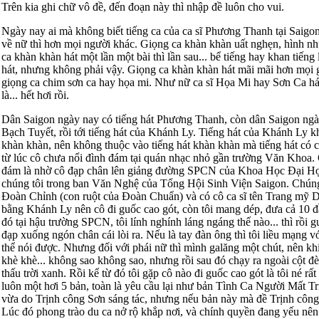
Trên kia ghi chữ vô đề, đến đoạn này thì nhập đề luôn cho vui.
Ngày nay ai mà không biết tiếng ca của ca sĩ Phương Thanh tại Saigon
về nữ thì hơn mọi người khác. Giọng ca khàn khàn uất nghẹn, hình nh
ca khàn khàn hát một lần một bài thì lần sau... bể tiếng hay khan tiếng 
hát, nhưng không phải vậy. Giọng ca khàn khàn hát mãi mãi hơn mọi 
giọng ca chim sơn ca hay họa mi. Như nữ ca sĩ Họa Mi hay Sơn Ca há
là... hết hơi rồi.
Dân Saigon ngày nay có tiếng hát Phương Thanh, còn dân Saigon ngày
Bạch Tuyết, rồi tới tiếng hát của Khánh Ly. Tiếng hát của Khánh Ly kh
khàn khàn, nên không thuộc vào tiếng hát khàn khàn mà tiếng hát có ch
từ lúc cô chưa nổi đình đám tại quán nhạc nhỏ gần trường Văn Khoa. 
đám là nhờ cô đạp chân lên giảng đường SPCN của Khoa Học Đại Họ
chúng tôi trong ban Văn Nghệ của Tổng Hội Sinh Viện Saigon. Chúng
Đoàn Chỉnh (con ruột của Đoàn Chuẩn) và có cô ca sĩ tên Trang mỹ
bằng Khánh Ly nên cô đi guốc cao gót, còn tôi mang dép, đưa cả 10 đ
đó tại hậu trường SPCN, tôi lính nghính láng ngáng thế nào... thì rồi 
đạp xuống ngón chân cái lòi ra. Nếu là tay đàn ông thì tôi liều mạng v
thể nói được. Nhưng đối với phái nữ thì mình galăng một chút, nên khi c
khè khè... không sao không sao, nhưng rồi sau đó chạy ra ngoài cột đè
thấu trời xanh. Rồi kể từ đó tôi gặp cô nào đi guốc cao gót là tôi né r
luôn một hơi 5 bản, toàn là yêu cầu lại như bản Tình Ca Người Mất Tr
vừa do Trịnh công Sơn sáng tác, nhưng nếu bản này mà đề Trịnh công 
Lúc đó phong trào du ca nở rộ khắp nơi, và chính quyền đang yếu nên 