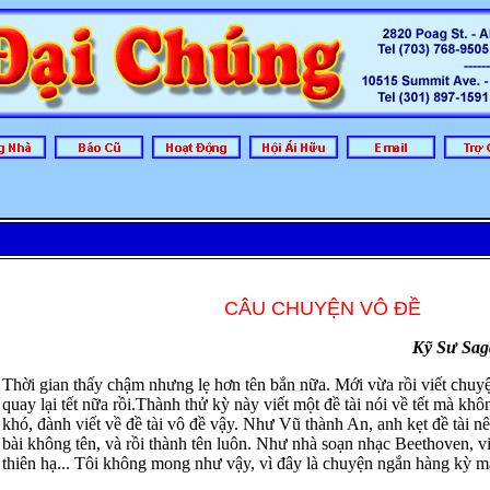
Đ
CÂU CHUYỆN VÔ ĐỀ
Kỹ Sư Sag
Thời gian thấy chậm nhưng lẹ hơn tên bắn nữa. Mới vừa rồi viết chuyện
quay lại tết nữa rồi.Thành thử kỳ này viết một đề tài nói về tết mà khôn
khó, đành viết về đề tài vô đề vậy. Như Vũ thành An, anh kẹt đề tài n
bài không tên, và rồi thành tên luôn. Như nhà soạn nhạc Beethoven, vi
thiên hạ... Tôi không mong như vậy, vì đây là chuyện ngắn hàng kỳ m