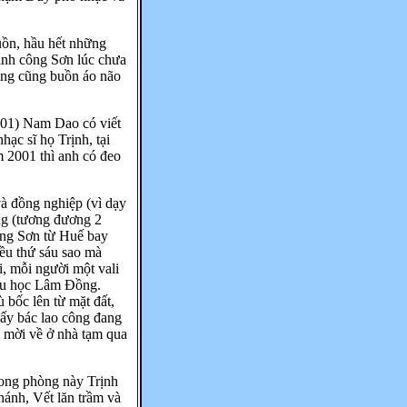
uồn, hầu hết những
ịnh công Sơn lúc chưa
ồng cũng buồn áo não
001) Nam Dao có viết
ạc sĩ họ Trịnh, tại
 2001 thì anh có đeo
 đồng nghiệp (vì dạy
ng (tương đương 2
ông Sơn từ Huế bay
iều thứ sáu sao mà
i, mỗi người một vali
iểu học Lâm Đồng.
 bốc lên từ mặt đất,
 ấy bác lao công đang
ầ mời về ở nhà tạm qua
rong phòng này Trịnh
hánh, Vết lăn trầm và