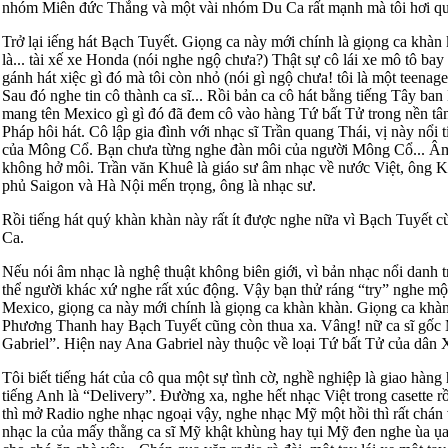
nhóm Miên đức Thắng và một vài nhóm Du Ca rất mạnh mà tôi hơi quê
Trở lại iếng hát Bạch Tuyết. Giọng ca này mới chính là giọng ca khàn
là... tài xế xe Honda (nói nghe ngộ chưa?) Thật sự cô lái xe mô tô bay 
gánh hát xiệc gì đó mà tôi còn nhỏ (nói gì ngộ chưa! tôi là một teenag
Sau đó nghe tin cô thành ca sĩ... Rồi bản ca cô hát bằng tiếng Tây ba
mang tên Mexico gì gì đó đã đem cô vào hàng Tứ bất Tử trong nền tâ
Pháp hôi hát. Cô lập gia đình với nhạc sĩ Trần quang Thái, vị này nổi 
của Mông Cổ. Bạn chưa từng nghe đàn môi của người Mông Cổ... Âm
không hở môi. Trần văn Khuê là giáo sư âm nhạc về nước Việt, ông K
phủ Saigon và Hà Nội mến trọng, ông là nhạc sư.
Rồi tiếng hát quý khàn khàn này rất ít được nghe nữa vì Bạch Tuyết c
Ca.
Nếu nói âm nhạc là nghệ thuật không biên giới, vì bản nhạc nổi danh t
thể người khác xứ nghe rất xúc động. Vậy bạn thử ráng “try” nghe mộ
Mexico, giọng ca này mới chính là giọng ca khàn khàn. Giọng ca khà
Phương Thanh hay Bạch Tuyết cũng còn thua xa. Vâng! nữ ca sĩ gốc 
Gabriel”. Hiện nay Ana Gabriel này thuộc về loại Tứ bất Tử của dân X
Tôi biết tiếng hát của cô qua một sự tình cờ, nghề nghiệp là giao hàng
tiếng Anh là “Delivery”. Đường xa, nghe hết nhạc Việt trong casette r
thì mở Radio nghe nhạc ngoại vậy, nghe nhạc Mỹ một hồi thì rất chán 
nhạc la của mấy thằng ca sĩ Mỹ khật khùng hay tụi Mỹ đen nghe ùa ụ