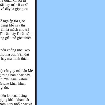
à đùi... xin lỗi rà
rất hay mà cô ca sĩ
 về đây là giọng ca
ề nghiệp tôi giao
 tiếng Mễ này thì
 âm là múch chô trà
á!”, câu này là câu sấm
g giàu nó ghét thiệt
 nếu không nhai kẹo
cho mà coi. Vặn đài
c hay mà mình thích
 một công ty mà dân Mễ
 trúng bản nhạc này,
ền: “thì Ana Gabriel
. Giọng khàn khàn
gì đó.
 lên lon của thằng
 giọng khàn khàn hát
Phạm Duy phổ nhạc và