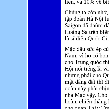
liền, và 10% về bi
Chúng ta còn nhớ
tập đoàn Hà Nội l
Saigon đã dáùm đ
Hoàng Sa trên biể
là sĩ diện Quốc Gi
Mặc dầu sức ép củ
Nam, vì họ có bom
cho Trung quốc th
Hội nổi tiếng là v
nhưng phải cho Qu
mật dâng đất thì d
đoàn này phải chị
nhà Mạc vậy. Cho 
hoàn, chiến thắng
cho quan Thầy Tru