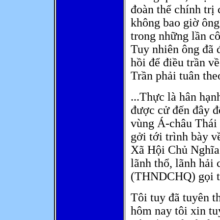
đoàn thể chính tr
không bao giờ ông 
trong những lần cô
Tuy nhiên ông đã 
hồi để điều trần về
Trần phải tuân theo
...Thực là hân hạn
được cử đến đây để
vùng Á-châu Thái 
gởi tới trình bày 
Xã Hội Chủ Nghĩ
lãnh thổ, lãnh hả
(THNDCHQ) gọi tắ
Tôi tuy đã tuyên t
hôm nay tôi xin tu