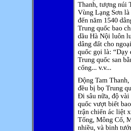
Thanh, tượng núi T
Vùng Lạng Sơn là
đến năm 1540 dân
Trung quốc bao ch
dầu Hà Nội luôn l
dâng đất cho ngoạ
quốc gọi là: “Dạy 
Trung quốc san bằn
cống... v.v...
Động Tam Thanh, 
đều bị bọ Trung qu
Đi sâu nữa, độ vài
quốc vượt biết ba
trận chiến ác liệt 
Tống, Mông Cổ, Mi
nhiều, và binh tư