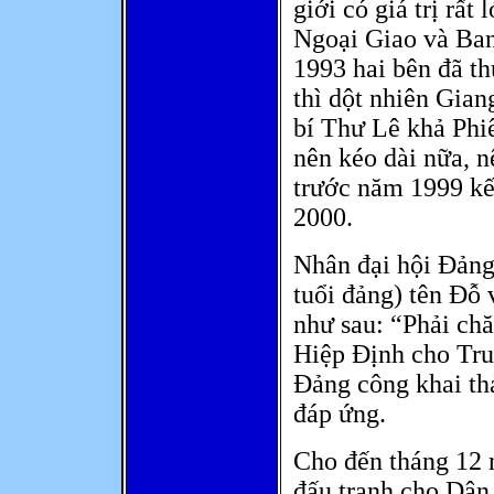
giới có giá trị rấ
Ngoại Giao và Ban
1993 hai bên đã 
thì dột nhiên Gia
bí Thư Lê khả Phi
nên kéo dài nữa, n
trước năm 1999 kế
2000.
Nhân đại hội Đảng 
tuổi đảng) tên Đỗ 
như sau: “Phải ch
Hiệp Định cho Tru
Đảng công khai th
đáp ứng.
Cho đến tháng 12 n
đấu tranh cho Dân 