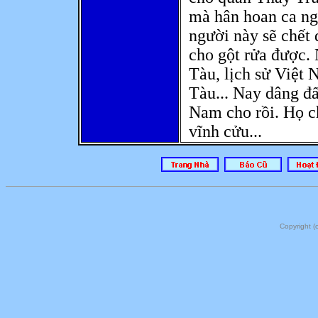
mà hân hoan ca ng
người này sẽ chết
cho gột rửa được.
Tàu, lịch sử Việt 
Tàu... Nay dâng đấ
Nam cho rồi. Họ ch
vĩnh cửu...
Copyright 