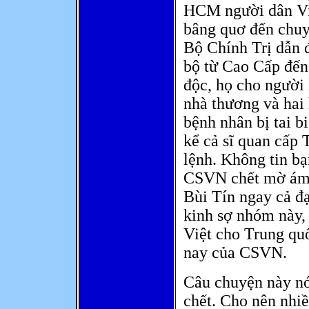
HCM người dân Việ
bâng quơ đến chuy
Bộ Chính Trị dẫn đ
bộ từ Cao Cấp đến
độc, họ cho người 
nhà thương và hai 
bệnh nhân bị tai 
kể cả sĩ quan cấp
lệnh. Không tin bạ
CSVN chết mờ ám t
Bùi Tín ngay cả 
kinh sợ nhóm này,
Việt cho Trung quố
nay của CSVN.
Câu chuyện này nó
chết. Cho nên nhiề