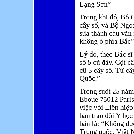
Lạng Sơn”
Trong khi đó, Bộ 
cây số, và Bộ Ngo
sửa thành câu văn
không ở phía Bắc”
Lý do, theo Bác sĩ
số 5 cũ đấy. Cột c
cũ 5 cây số. Từ câ
Quốc.”
Trong suốt 25 năm 
Eboue 75012 Paris
việc với Liên hiệ
ban trao đổi Y họ
bản là: “Không đượ
Trung quốc, Việt 