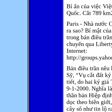
Bí ẩn của việc Vi
Quốc. Cắt 789 km2
Paris - Nhà nước 
ra sao? Bí mật của
trong bản điều trầ
chuyển qua Liberty
Internet:
http://groups.yah
Bản điều trần nêu 
Sỹ, “Vụ cắt đất ký
tiết, do hai ký giả
9-1-2000. Nghĩa là
thần bản Hiệp địn
dọc theo biên giới
cây số như tin lộ 