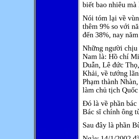
biết bao nhiêu mà 
Nói tóm lại về vù
thêm 9% so với n
đến 38%, nay năm
Những người chịu 
Nam là: Hồ chí M
Duẫn, Lê đức Thọ,
Khải, về tướng lã
Phạm thành Nhàn, 
làm chủ tịch Quốc
Đó là về phần bác s
Bác sĩ chính ông 
Sau đây là phần Bù
Ngày 14/1/2002 đà