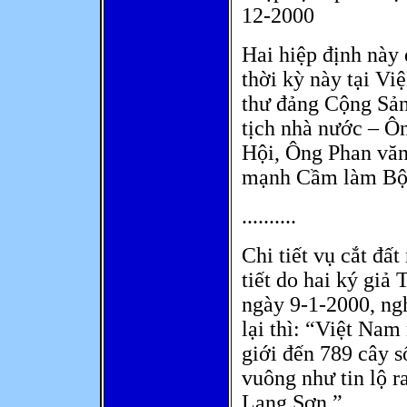
12-2000
Hai hiệp định này 
thời kỳ này tại V
thư đảng Cộng Sả
tịch nhà nước – Ô
Hội, Ông Phan vă
mạnh Cầm làm Bộ 
..........
Chi tiết vụ cắt đất
tiết do hai ký giả
ngày 9-1-2000, ngh
lại thì: “Việt Na
giới đến 789 cây 
vuông như tin lộ r
Lạng Sơn.”