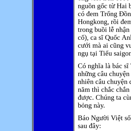
nguồn gốc từ Hai 
có đem Trống Đồng
Hongkong, rồi đem
trong buồi lễ nhậ
cố), ca sĩ Quốc An
cưới mà ai cũng vu
ngụ tại Tiểu saigon
Có nghĩa là bác sĩ 
những câu chuyện 
nhiên câu chuyện 
năm thì chắc chắn
được. Chúng ta cù
bỏng này.
Báo Người Việt số
sau đây: