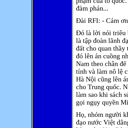
phạm của tổ quốc.
đàm phán...
Đài RFI: - Cám ơn
Đó là lời nói triê
là tập đoàn lãnh 
đất cho quan thầy
đó lên án cuồng n
Nam theo chân đế 
tính và làm nô lệ 
Hà Nội cũng lên án
cho Trung quốc. N
làm sao khi sách 
gọi ngụy quyền M
Họ, nhóm người kh
đạo nước Việt dân