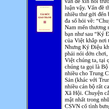
vấn đề xin nói trư
luận vậy. Vấn đề t
nhiều thư gởi đến
đa số hỏi về: “Ch
Nam mến thương ra
bạn như sau “Ký Đ
của Việt khắp nơi 
Nhưng Ký Điệu khô
phải nói dởn chơi,
Việt chúng ta, tại
chúng ta gọi là Bộ
nhiều cho Trung C
Sản (khác với Tru
nhiều cán bộ rất 
Xã Hội. Chuyện cắ
mật nhất trong nh
CSVN cố tình bưng 