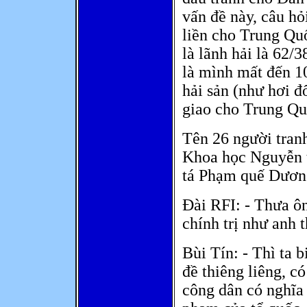
vấn đề này, câu hỏ
liền cho Trung Qu
là lãnh hải là 62/
là mình mất đến 10
hải sản (như hơi đ
giao cho Trung Qu
Tên 26 người tran
Khoa học Nguyễn 
tá Phạm quế Dương
Đài RFI: - Thưa ô
chính trị như anh 
Bùi Tín: - Thì ta b
đề thiêng liêng, c
công dân có nghĩa 