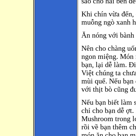
sao cho hai bên đề
Khi chín vừa đến, 
muỗng ngò xanh ha
Ăn nóng với bành
Nên cho chàng uốn
ngon miệng. Món n
bạn, lại dễ làm. Đ
Việt chúng ta chư
mùi quế. Nếu bạn 
với thịt bò cũng 
Nếu bạn biết làm 
chỉ cho bạn dễ ợt
Mushroom trong l
rồi về bạn thêm ch
món ăn cho bạn m