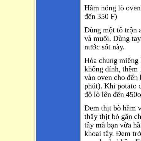
Hâm nóng lò oven 
đến 350 F)
Dùng một tô trộn 
và muối. Dùng tay
nước sốt này.
Hòa chung miếng k
không dính, thêm 1
vào oven cho đến 
phút). Khi potato 
độ lò lên đến 450o
Đem thịt bò hầm và
thấy thịt bò gần c
tây mà bạn vừa hầ
khoai tây. Đem trở