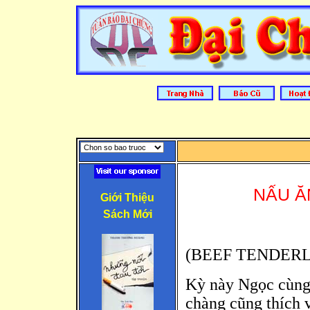
NẤU Ă
Giới Thiệu
Sách Mới
(BEEF TENDERL
Kỳ này Ngọc cùng
chàng cũng thích v