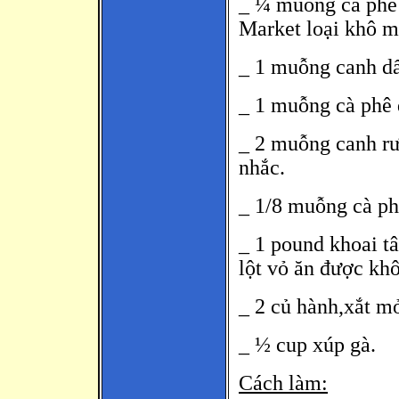
_ ¼ muỗng cà phê 
Market loại khô ma
_ 1 muỗng canh d
_ 1 muỗng cà phê d
_ 2 muỗng canh rư
nhắc.
_ 1/8 muỗng cà ph
_ 1 pound khoai t
lột vỏ ăn được kh
_ 2 củ hành,xắt m
_ ½ cup xúp gà.
Cách làm: