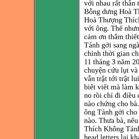
với nhau rất thân 
Bỗng dưng Hoà
Th
Hoà Thượng Thích
với ông. Thế nhưn
cảm ơn thắm thiế
Tánh gởi sang ngà
chỉnh thời gian c
11 tháng 3 năm 20
chuyện cứu lụt và
vẫn trật tới trật l
biết viết mà
làm k
no rồi chỉ đi điều
nào chứng cho bà. 
ông Tánh gởi cho
nào. Thưa bà, nếu
Thích Không Tánh 
head letters lại 