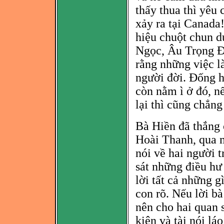
thấy thua thì
yêu c
xảy ra tại Canada!
hiệu chuột chun 
Ngọc, Âu Trọng 
rằng những việc l
người đời. Đống hồ
còn nằm ì ở đ
ó, n
lại thì
cũng chẳng 
Bà Hiền đã thắng 
Hoài Thanh, qua m
nói về hai người 
sát những điều hư
lời tất cả những g
con rõ. Nếu lời bà
nên cho hai quan s
kiện và tài nói lá