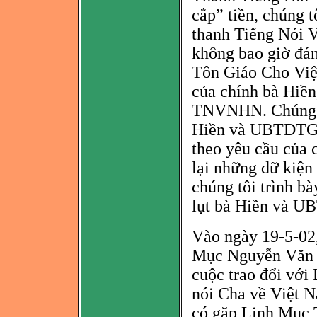
cắp” tiền, chúng 
thanh Tiếng Nói 
không bao giờ đ
á
Tôn Giáo Cho Việ
của chính bà
Hiền
TNVNHN. Chúng 
Hiền và UBTDTGVN
theo yêu cầu của
lại những dữ kiện
chúng tôi trình bà
lụt bà Hiền và 
Vào ngày 19-5-02,
Mục Nguyễn Vă
n
cuộc trao đổi với
nói Cha về Việt 
có gặp Linh Mục 