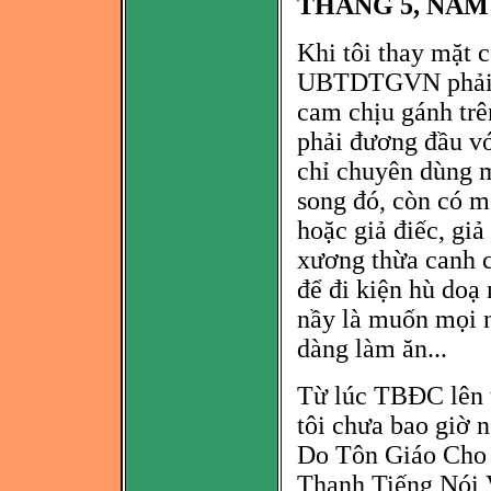
THÁNG 5, NĂM 
Khi tôi thay mặt 
UBTDTGVN phải làm
cam chịu gánh trê
phải đ
ương đầu vớ
chỉ chuyê
n dùng m
song đó, còn có m
hoặc giả điếc, gi
xương thừa canh c
đ
ể đi kiện hù do
nầy là muốn mọi 
dàng làm ăn...
Từ lúc TBĐC lên t
tôi chưa bao giờ n
Do Tôn Giáo Cho
Thanh Tiếng Nói 