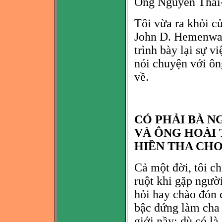
Ông Nguyên Thái
Tôi vừa ra khỏi c
John D. Hemenwa
trình bày lại sự 
nói chuyện với ôn
về.
CÓ PHẢI BÀ N
VÀ ÔNG HOÀI 
HIỀN THA CHO 
Cả một đời, tôi c
ruột khi gặp ngườ
hỏi hay chào
đón c
bậc đứng là
m cha 
giới nầy; dù
có là 