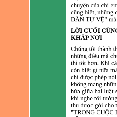
chuyện của chị e
cũng biết, những
DÂN TỰ VỆ" mà 
LỜI CUỐI CÙ
KHẮP NƠI
Chúng tôi thành th
những điều mà
chú
thì tốt hơn. Khi c
còn biết gì nữa mà
chỉ được phép nói 
không mang những 
hứa giữa hai luật 
khi nghe tôi tường
thu được gởi cho t
"TRONG CUỘC 