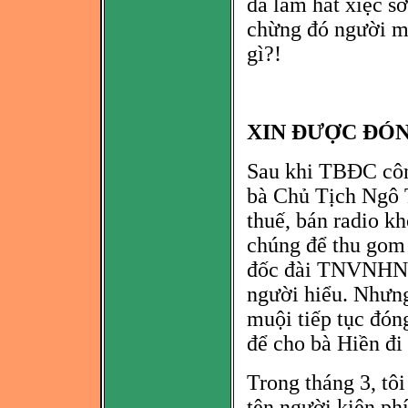
đã làm hát xiệc s
chừng đó người mớ
gì?!
XIN ĐƯỢC ĐÓN
Sau khi T
BĐC côn
bà
Chủ Tịch Ngô T
thuế, bán radio kh
chúng để thu gom 
đ
ốc đài TNVNHN, 
người hiểu. Nhưng
muội tiếp tục đón
để cho bà Hiền đi
Trong tháng 3, tô
tên người kiện ph