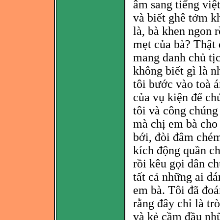
âm sang tiếng việ
và biết ghê tởm k
là, bà khen ngon r
mẹt của bà? Thật 
mang danh chủ tịc
không biết gì là n
tôi bước vào toà á
của vụ kiện để ch
tôi và công chúng 
mà
chị em bà cho 
bới, đòi đâm chém 
kích động quần ch
rồi kêu gọi dân ch
tất cả những ai dá
em bà. Tôi đã đ
oá
rằng đây chỉ là tr
và kẻ cầm đầu nhữ