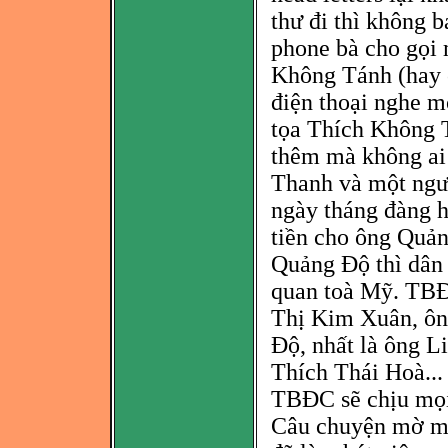
thư đi thì không b
phone bà cho gọi 
Không Tánh (hay c
điện thoại nghe m
tọa Thích Không 
thêm mà không ai 
Thanh và một ngườ
ngày tháng đàng h
tiền cho ông Quả
Quảng Độ thì
dân 
quan toà Mỹ. TBĐ
Thị Kim Xuân, ôn
Độ, nhất là ông 
Thích Thái Hoà...
TBĐC sẽ chịu mọ
Câu chuyện mờ m