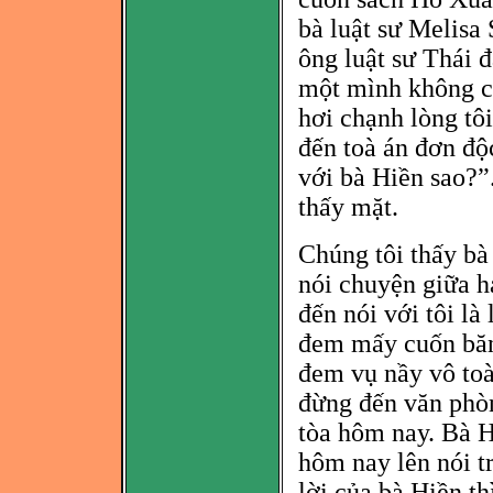
bà luật sư Melisa 
ông luật sư Thái 
một mình không có
hơi chạnh lòng tôi
đến toà án đ
ơn độ
với bà Hiền sao?”.
thấy mặt.
Chúng tôi thấy bà
nói chuyện giữa ha
đến nói với tôi là
đ
em mấy cuốn bă
đem vụ nầy vô toà
đ
ừng đến văn phò
tòa hôm nay. Bà H
hôm nay lên nói t
lời của bà Hiền th