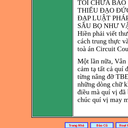
TÔI CHƯA BAO
THIẾU Đ
ẠO ĐỨC
ĐẠP LUẬT PHÁ
SÂU BỌ NHƯ VẬY".
Hiền phải viết th
cách trung thực v
toà
án Circuit Co
Một lần nữa, Vân
cảm
tạ tất cả quí
từng nâng đỡ TBĐC
những dòng chữ k
điều mà quí vị đã 
chúc quí vị may m