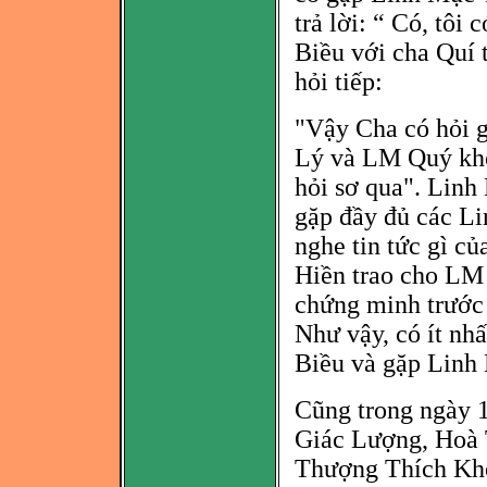
trả lời: “ Có, tôi
Biều với cha Quí 
hỏi tiếp:
"Vậy Cha có hỏi g
Lý và LM Quý khô
hỏi sơ qua". Linh
gặp đ
ầy đủ các L
nghe tin tức gì c
Hiền trao cho LM
chứng minh trước 
Như vậy, có ít nhấ
Biều và gặp Linh
Cũng trong ngày 
Giác Lượng, Hoà 
Thượng Thích Khô