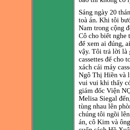
Sáng ngày 20 thán
toà án. Khi tôi bư
Nam trong cộng đ
Cô cho biết nghe t
để xem ai đúng, ai
vậy. Tôi trả lời là
cassettes để cho t
xách cái máy casse
Ngô Thị Hiền và 
vui vui khi thấy 
giám đốc Viện NỌ
Melisa Siegal đến
tùng nhau lên phò
chúng tôi ngồi lê
án, cô Kim và ôn
cuốn sách Hồ Xu