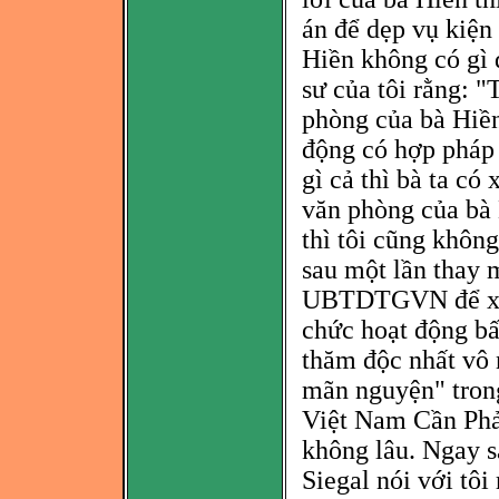
án để dẹp vụ kiện 
Hiền không có gì q
sư của tôi rằng: 
phò
ng của bà Hiề
động có hợp pháp 
gì
cả thì bà ta có 
văn phò
ng của bà
thì tôi cũng khôn
sau một lần thay
UBTDTGVN để xem
chức hoạt động bấ
thăm độc nhất vô 
mãn nguyện" tron
Việt Nam Cần Phả
không lâu. Ngay sa
Siegal nói với tôi