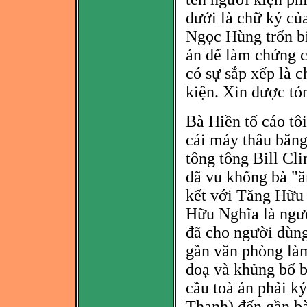
dưới là chữ ký củ
Ngọc Hùng trốn bi
án để làm chứng c
có sự sắp xếp là 
kiện. Xin được tó
Bà
Hiền tố cáo tô
cái máy thâu băng,
tông tông Bill Cli
đã vu khống bà "ă
kết với Tăng Hữu
Hữu Nghĩa là
ngườ
đã cho người dùn
gần văn phò
ng là
doạ và
khủng bố bà
cầu toà án phải k
Thanh) đến gần bà