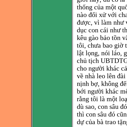
thống của một quố
nào đối xử với ch
được, vì làm như v
dục con cái như t
kêu gào bảo tồn 
tôi, chưa bao giờ
lật lọng, nói láo,
chủ tịch UBTDTGV
cho người khác cả
về nhà leo lên đài
nịnh bợ, không đế
bới người khác mộ
rằng tôi là một lo
dù sao, con sâu đ
ó
thì con sâu đ
ó cũn
dự của bà trao tặ