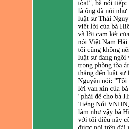
tòa!", bà nói tiếp:
là ông đã
nói như 
luật sư Thái Nguy
viết lời của bà Hi
và lời cam kết của
nói Việt Nam Hải 
tôi cũng không nê
luật sư đang ngồi 
trong phòng tòa á
thẳng đến luật sư
Nguyễn nói: "Tôi 
lời van xin của bà 
"phải để cho bà H
Tiếng Nói VNHN, 
làm như vậy bà H
với tôi điều nầy c
được nói trên đài 