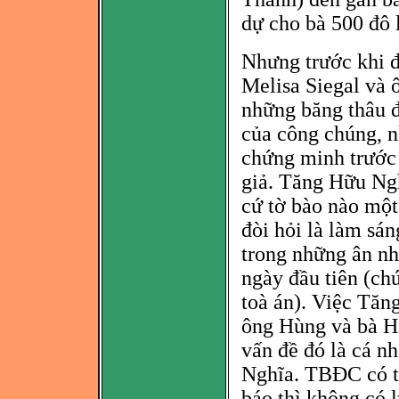
dự cho bà 500 đô 
Nhưng trước khi đ
Melisa Siegal và 
những
băng thâu 
của công chúng, n
chứng minh trước 
giả. Tăng Hữu Ng
cứ tờ bà
o nào một 
đò
i hỏi là làm sá
trong những ân nh
ngày đầu tiên (ch
toà án). Việc Tă
ng
ông Hùng và bà
H
vấn đ
ề đó là
cá nh
Nghĩa. TBĐC có tờ
báo thì không có l