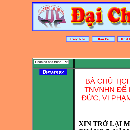
BÀ CHỦ TỊC
TNVNHN ĐỂ L
ĐỨC, VI PHẠ
XIN TRỞ LẠI 