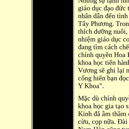
Nhưng sự lạnh lù
giáo dục đạo đức t
nhân dẫn
đến tì
nh
Tây Phương. Trong
thích dưỡng nuôi,
nhiệm giáo dục c
đang tìm cách chế
chính quyền Hoa 
khoa học tiến hàn
Vương sẽ ghi lại
cống hiến bạn đọ
Y Khoa".
Mặc dù chính quy
khoa học gia tạo 
Kinh đã âm thầm 
cừu, cọp nữa. Đài