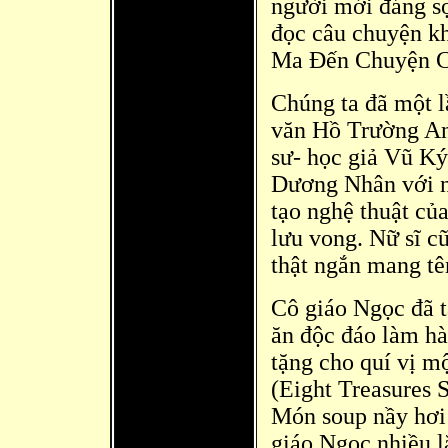
người mới đáng 
đọc câu chuyện k
Ma Đến Chuyện C
Chúng ta đã một l
văn Hồ Trường An
sư- học giả Vũ Ký
Dương Nhân với nh
tạo nghệ thuật của
lưu vong. Nữ sĩ c
thật ngắn mang tê
Cô giáo Ngọc đã
t
ă
n độc đáo là
m hà
tặng cho quí vị m
(Eight Treasures
Món soup nầy hơi 
giáo Ngọc nhiều 