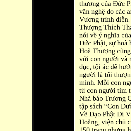
thương của Đ
ức P
văn nghệ do các a
Vương trình diễn.
Thượng Thích Th
nói về ý nghĩa của
Đức Phật, sự hoà 
Hoà Thượng cũng 
với con người và 
dục, tội ác để hư
người là tối thượ
mình. Mỗi con ngư
từ con người tì
m t
Nhà báo Trương Q
tập sách “Con Đư
Về Đạo Phật Đi V
Hoằng, viện chủ 
150 trang nhưng h