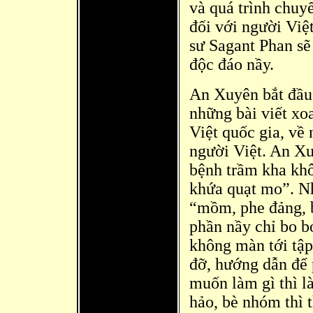
và
quá trình chuyể
đối với người Việ
sư Sagant Phan sẽ
độc đáo nầ
y.
An Xuyên bắt đ
ầu
những bài viết xo
Việt quốc gia, về
người Việt. An X
bệnh trầm kha kh
khứa quạt mo”. N
“mồm, phe đảng, 
phần nầy chỉ bo b
không màn tới tập
đỡ, hướng dẫn để 
muốn là
m gì thì 
hảo, bè
nhóm thì t