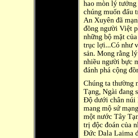
hao mòn lý tưởng 
chúng muốn đấu t
An Xuyên đã mạnh
đ
ồng người Việt p
những bộ mặt của
trục lợi...Có như
sản. Mong rằng lý
nhiều người bực 
đánh phá cộng đồ
Chúng ta thường 
Tạng, Ngài đang 
Độ dưới chân núi
mang mộ sứ mạng 
một nước Tây Tạng
trị đ
ộc đoán của 
Đức Dala Laima 