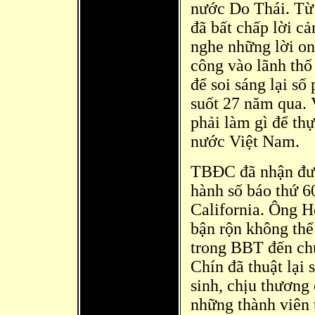
nước Do Thái. Từ 
đã bất chấp lời c
nghe những lời ong
công vào lãnh thổ
để soi sáng lại số
suốt 27 năm qua.
phải làm gì đ
ể th
nước Việt Nam.
TBĐC đã nhận đượ
hành số báo thứ 6
California. Ông 
bận rộn không th
trong BBT đến ch
Chín đã thuật lại 
sinh, chịu thương
những thành viên 