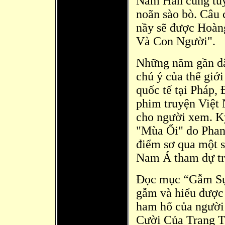
Nam Hàn cũng tuy
noãn sào bò. Câu 
nầy sẽ được Hoàn
Và Con Người".
Những năm gần đâ
chú ý của thế giớ
quốc tế tại Pháp, 
phim truyện Việt
cho người xem. K
"Mùa Ổi" do Phan
điểm sơ qua một s
Nam Á tham dự tr
Đọc mục “Gẫm Sự 
gẫm và hiểu được 
ham hố của người 
Cười Của Trang Tử