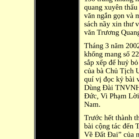
quang xuyên thấu 
văn ngắn gọn và 
sách nầy xin thư 
văn
Trương Quang 
Tháng 3 năm 2002
khống mang số 22
sắp xếp để huỷ bỏ
của bà Chủ Tịch 
quí
vị đọc kỷ bà
i
Dùng Đài TNVN
Đức, Vi Phạm Lời
Nam.
Trước hết thành t
bài cộng tác đ
ến 
Về Đất Đai” của 