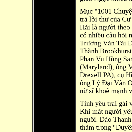
Mục "1001 Chuyện
trả lời thư của C
Hải là người theo
có nhiều câu hỏi n
Trương Vă
n Tải 
Thành Brookhurst
Phan Vu Hùng San
(Maryland), ông 
Drexell PA), cụ 
ông Lý Đại Vân O
nữ sĩ khoẻ mạnh v
Tình yêu trai gái 
Khi mất người yêu
nguôi. Đào Thanh
thảm trong "Duyê