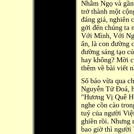
Nhâm Ngọ và gần
trở thành một cộn
đáng giá, nghiên 
gởi đến chúng ta 
Với Mình, Với Ng
ẩn, là con đường 
đường sáng tạo c
hay không? Mời cá
thê
m về bài viết n
Số báo vừa qua ch
Nguyễn Tử Đoá, h
"Hương Vị Quê Hư
nghe cồn cào tron
tuý của người Vi
ghiền rồi. Nhưng 
bao giờ thì người