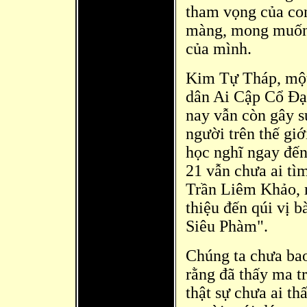
tham vọng của con
màng, mong muốn 
của mình.
Kim Tự Tháp, một 
dân Ai Cập Cổ Đạ
nay vẫn còn gây s
người trên thế gi
học nghĩ ngay đế
21 vẫn chưa ai tì
Trần Liê
m Khảo, 
thiệu
đến qúi vị b
Siêu Phàm".
Chúng ta chưa ba
rằng đã
thấy ma t
thật sự chưa ai t