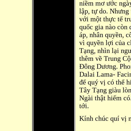
niềm mơ ước ngày 
lập, tự do. Nhưng
với một thực tế t
quốc gia nào còn
áp, nhân quyền, 
vì quyền lợi của 
Tạng, nhìn lại ngư
thêm về Trung Cộn
Đ
ông Dương. Pho
Dalai Lama- Faci
để quý vị có thể h
Tây Tạng giàu lòn
Ngà
i thật hiếm có
tới.
Kính chúc quí vị 