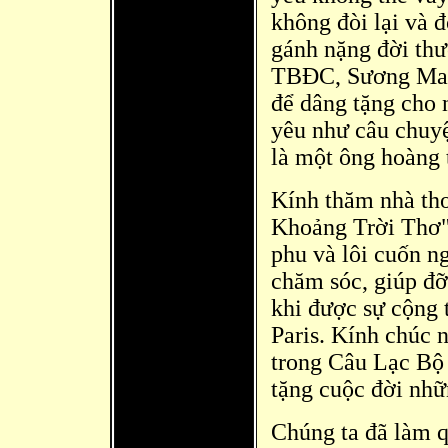
không đòi lại và 
gánh nặng đời thư
TBĐC, Sương Mai
để dâng tặng cho
yêu như câu chuyệ
là một ông hoàng
Kính thăm nhà th
Khoảng Trời Thơ" 
phu và lôi cuốn n
chă
m sóc, giúp đ
khi được sự cộng 
Paris. Kính chúc 
trong Câu Lạc Bộ
tặng cuộc đời nhữ
Chúng ta đã
làm q