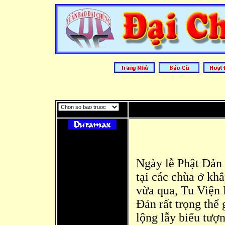
Ngày lễ Phật Đ
ản
tại các chù
a ở khắ
vừ
a qua, Tu Viện
Đản rất trọng thể
lộng lẫy biểu tượn