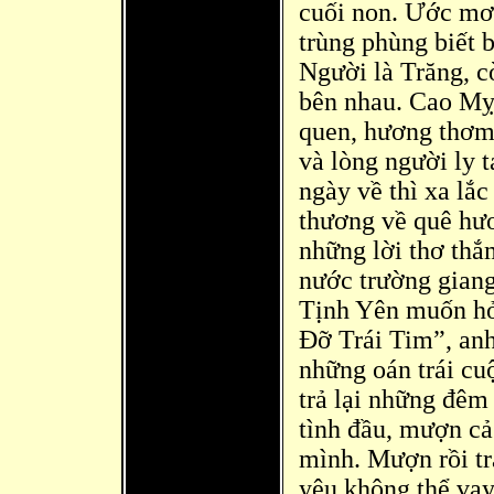
cuối non. Ước mơ 
trùng phùng biết 
Người là Trăng, c
bên nhau. Cao Mỵ
quen, hương thơm
và lòng người ly 
ngày về thì xa lắ
thương về quê hươ
những lời thơ thắm
nước trường giang
Tịnh Yên muốn hỏ
Đ
ỡ Trái Tim”, an
những oán trái cu
trả lại những đê
m 
tình đ
ầu, mượn cả 
mình. Mượn rồi trả
yêu không thể vay