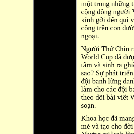
một trong những t
cộng đ
ồng người 
kính gởi đ
ến quí v
công trên con đ
ườ
ngoại.
Người Thứ Chín rấ
World Cup đã đượ
tâm và sinh ra gh
sao? Sự phát triể
đội banh lừng dan
làm cho các đội b
theo dõi bài viết
soạn.
Khoa học đã
mang 
mẻ và tạo cho đ
ời