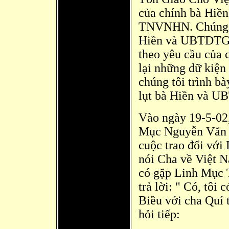
của chính bà
Hiền
TNVNHN. Chúng tô
Hiền và UBTDTGVN
theo yêu cầu của
lại những dữ kiện
chúng tôi trình bà
lụt bà Hiền và 
Vào ngày 19-5-02,
Mục Nguyễn Vă
n
cuộc trao đổi với
nói Cha về Việt 
có gặp Linh Mục 
trả lời: " Có, tôi
Biều với cha Quí 
hỏi tiếp: