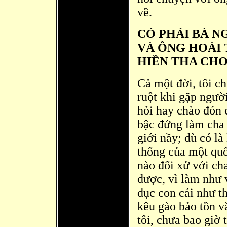
về.
CÓ PHẢI BÀ N
VÀ ÔNG HOÀI 
HIỀN THA CHO
Cả một đời, tôi c
ruột khi gặp ngườ
hỏi hay chào đón 
bậc đứng làm cha 
giới nầy; dù
có là 
thống của một quố
nào đối xử với ch
được, vì làm như v
dục con cái như t
kêu gào bảo tồn 
tôi, chưa bao giờ