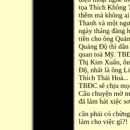
tọa Thích Không 
thêm mà không ai 
Thanh và một ngườ
ngày tháng đàng h
tiền cho ông Quả
Quảng Độ thì
dân 
quan toà Mỹ. TBĐ
Thị Kim Xuân, ôn
Độ, nhất là ông 
Thích Thái Hoà...
TBĐ
C sẽ chịu mọi
Câu chuyện mờ m
đã làm hát xiệc s
cần phải có chừng
làm cho việc gì?!