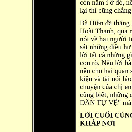
còn nằm ì ở đ
ó, n
lại thì
cũng chẳng 
Bà Hiền đã thắng
Hoà
i Thanh, qua 
nói về hai người 
sát những điều hư
lời tất cả những g
con rõ. Nếu lời bà
nên cho hai quan s
kiện và tài nói lá
chuyện của chị e
cũng biết, những
DÂN TỰ VỆ" mà c
LỜI CUỐI CÙ
KHẮP NƠI