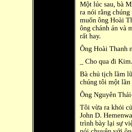
Một lúc sau, bà M
ra nói rằng chúng
muốn ông Hoài T
ông chánh án và
m
rất hay.
Ông Hoài Thanh n
_ Cho qua đi Kim.
Bà chủ tịch lầm l
chúng tôi một lần
Ông Nguyên Thái
Tôi vừa ra khỏi c
John D. Hemenwa
trình bày lại sự 
nói
chuyện với ôn