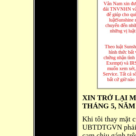
Vân Nam xin đượ
đái TNVNHN v
để giúp cho qu
luậtSunshine
chuyển đến nhữn
những vị luật
Theo luật Sunsh
hình thức bất 
chứng nhận tình t
Exempt) và IRS
muốn xem xét, 
Service. Tất cả s
bất cứ giờ nào 
XIN TRỞ LẠI 
THÁNG 5, NĂM 
Khi tôi thay mặt 
UBTDTGVN phải làm
cam chịu gánh trê