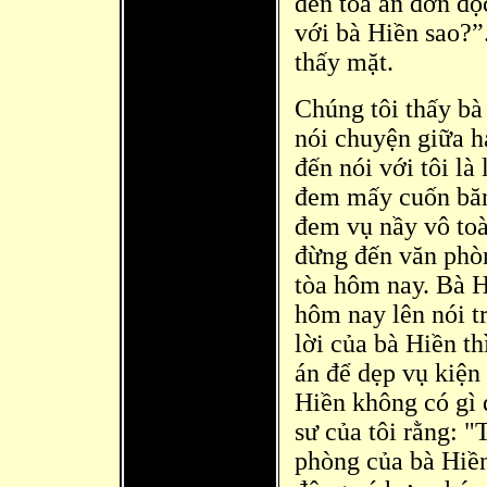
đến toà án đ
ơn độ
với bà Hiền sao?”.
thấy mặt.
Chúng tôi thấy bà
nói chuyện giữa ha
đến nói với tôi là
đ
em mấy cuốn bă
đem vụ nầy vô toà
đừng đến văn phò
tòa hôm nay. Bà H
hôm nay lên nói t
lời của bà Hiền th
án để dẹp vụ kiện 
Hiền không có gì q
sư của tôi rằng: 
phò
ng của bà Hiề