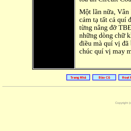
Một lần nữa, Vâ
n
cảm tạ tất cả quí 
từng nâng đỡ TBĐC
những dòng chữ k
điều mà quí vị đã 
chúc quí vị may m
Copyright 