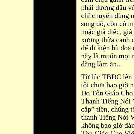
phải đ
ương đầu vớ
chỉ chuyê
n dùng m
song đó, còn có m
hoặc giả điếc, gi
xương thừa canh c
đ
ể đi kiện hù do
nầy là
muố
n mọi 
dà
ng làm ăn...
Từ lúc TBĐC lên t
tôi chưa bao giờ n
Do Tôn Giáo Cho
Thanh Tiếng Nói
cắp” tiền, chúng 
thanh Tiếng Nói 
không bao giờ đ
á
Tôn Giáo Cho Việ