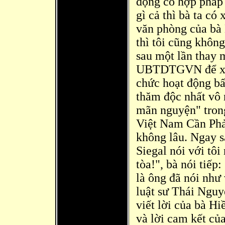
động có hợp pháp 
g
ì cả thì bà ta có
văn phò
ng của bà
thì tôi cũng khôn
sau một lần thay
UBTDTGVN để xem
chức hoạt động bấ
thăm độc nhất vô 
mãn nguyện" tron
Việt Nam Cần Phả
không lâu. Ngay sa
Siegal nói với tôi
tòa!", bà nói tiếp:
là ông đã
nói như 
luật sư Thái Nguy
viết lời của bà Hi
và lời cam kết của