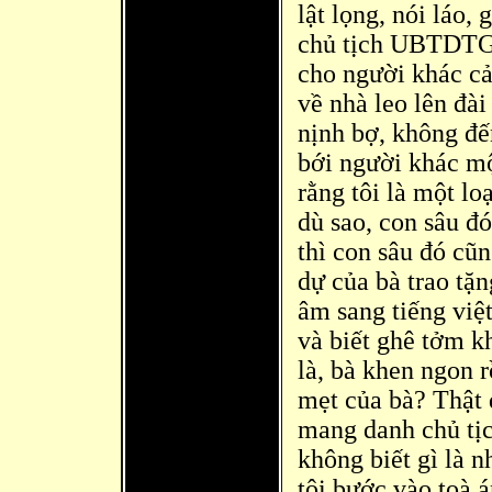
lật lọng, nói láo,
chủ tịch UBTDTGV
cho người khác cả
về nhà leo lên đài
nịnh bợ, không đế
bới người khác mộ
rằng tôi là một lo
dù sao, con sâu đ
ó
thì con sâu đ
ó cũn
dự của bà trao tặ
âm sang tiếng việ
và biết ghê tởm k
là, bà khen ngon r
mẹt của bà? Thật 
mang danh chủ tịc
không biết gì là n
tôi bước vào toà á