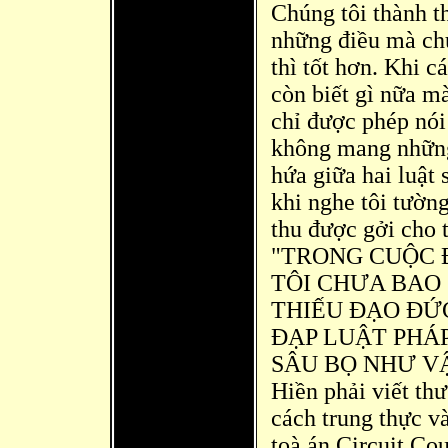
Chúng tôi thành th
những điều mà
chú
thì tốt hơn. Khi c
còn biết gì nữa mà
chỉ được phép nói 
không mang những 
hứa giữa hai luật 
khi nghe tôi tường
thu được gởi cho t
"TRONG CUỘC 
TÔI CHƯA BAO
THIẾU Đ
ẠO ĐỨC
ĐẠP LUẬT PHÁ
SÂU BỌ NHƯ VẬY".
Hiền phải viết th
cách trung thực v
toà
án Circuit Co