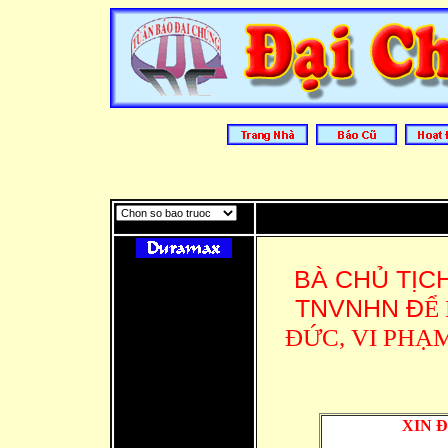
BÀ CHỦ TỊC
TNVNHN Đ
Ể
ĐỨC, VI PHẠ
XIN 