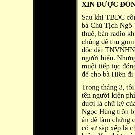
XIN ĐƯỢC ĐÓN
Sau khi TBĐC cô
bà
Chủ Tịch Ngô T
thuế, bán radio kh
chúng để thu gom 
đ
ốc đà
i TNVNH
N
người hiểu. Nhưng
muội tiếp tục đón
để cho bà Hiền đi
Trong tháng 3, tô
tên người kiện ph
dưới là chữ ký củ
Ngọc Hùng trốn bi
án để làm chứng c
có sự sắp xếp là 