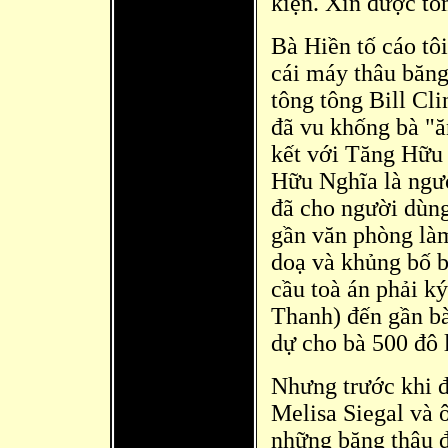
kiện. Xin được tó
Bà Hiền tố cáo tô
cái máy thâu băng
tông tông Bill Cli
đã vu khống bà "ă
kết với Tă
ng Hữu 
Hữu Nghĩa là
ngườ
đã cho người dùn
gần văn phò
ng là
doạ và
khủng bố bà
cầu toà án phải k
Thanh) đến gần bà
dự cho bà 500 đô 
Nhưng trước khi đ
Melisa Siegal và 
những bă
ng thâu 