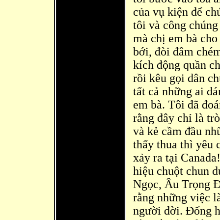
của vụ kiện để
chứ
tôi và công chúng 
mà
chị em bà cho 
bới, đòi đâm chém 
kích động quần ch
rồi kêu gọi dân ch
tất cả những ai dá
em bà. Tôi đã đ
oá
rằng đây chỉ là tr
và kẻ cầm
đầu nhữ
thấy thua thì
yêu c
xảy ra tại Canada!
hiệu chuột chun 
Ngọc, Âu Trọng Đ
rằng những việc l
người đời. Đống hồ