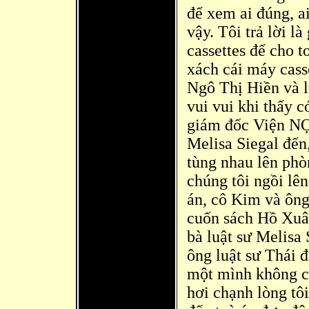
để xem ai đúng, ai
vậy. Tôi trả lời là
cassettes để cho t
xách cái máy casse
Ngô Thị Hiền và 
vui vui khi thấy
giám đốc Viện NỌ
Melisa Siegal đến
tùng nhau lên phò
chúng tôi ngồi lê
án, cô Kim và ôn
cuốn sách Hồ Xu
bà luật sư Melisa 
ông luật sư Thái 
một mình không có
hơi chạnh lòng tôi