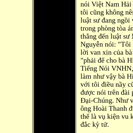
nói Việt Nam Hải 
tôi cũng không nê
luật sư đang ngồi 
trong phòng tòa á
thẳng đến luật sư
Nguyễn nói: "Tôi 
lời van xin của bà 
"phải để cho bà H
Tiếng Nói VNHN, 
làm như vậy bà H
với tôi điều nầy c
được nói trên đài 
Đại-Chúng. Như vậy
ông Hoài Thanh đ
thế là vụ kiện vu 
đắc kỳ tử.