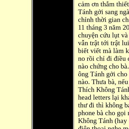
cảm ơn thắm thiế
Tánh gởi sang ngà
chỉnh thời gian c
11 tháng 3 năm 20
chuyện cứu lụt và
vẫn trật tới trật l
biết viết mà
làm k
no rồi chỉ đi điều
nào chứng cho bà. 
ông Tánh gởi cho
nào. Thưa bà, nếu
Thích Không Tánh 
head letters lại 
thư đi thì
không ba
phone bà cho gọi 
Không Tánh (hay c
điện thoại nghe m