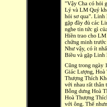
"Vậy Cha có hỏi g
Lý và LM Quý khô
hỏi sơ qua". Linh
gặp đ
ầy đủ các L
nghe tin tức gì c
Hiền trao cho LM
chứng minh trước 
Như vậy, có ít nhấ
Biều và gặp Linh
Cũng trong ngày 
Giác Lượng, Hoà 
Thượng Thích Khô
với nhau rất thân 
Bỗng dưng Hoà
Th
Hoà Thượng Thích
với ông. Thế nhưn