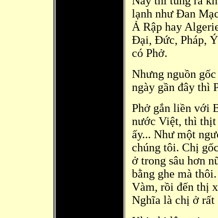
Nay thì tung ra k
lạnh như Đ
an Mạc
Ả Rập hay Algerie
Đ
ại, Đức, Pháp, Ý
có Phở.
Nhưng nguồn gốc 
ngày gần đây thì 
Phở gắn liền với 
nước Việt, thì thị
ấy... Như một ngư
chúng tôi. Chị gố
ở trong sâu hơn n
bằng ghe mà thôi.
Vàm, rồi đến thị x
Nghĩa là chị ở rất