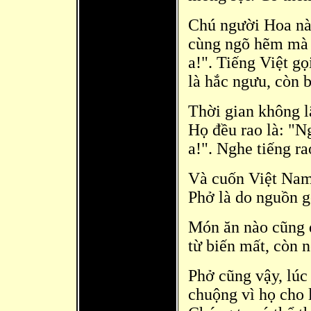
Chú người Hoa nà
cùng ngõ hẽm mà 
a!". Tiếng Việt g
là hắc ngưu, còn 
Thời gian không l
Họ đều rao là: "Ng
a!". Nghe tiếng ra
Và cuốn Việt Nam
Phở là
do nguồn g
Món ăn nào cũng đ
từ biến mất, còn n
Phở cũng vậy, lúc
chuộng vì họ cho 