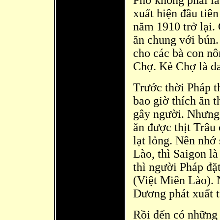
Phở không phải là
xuất hiện đầu tiê
năm 1910 trở lại.
ăn chung với bún.
cho các bà con nô
Chợ. Kẻ Chợ là d
Trước thời Pháp 
bao giờ thích ăn t
gây người. Nhưng 
ă
n được thịt Trâu 
lạt lỏng. Nên nhớ
Lào, thì Saigon l
thì người Pháp đặ
(Việt Miê
n Lào). 
Dương phát xuất t
Rồi đến có những 