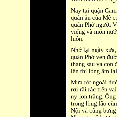
Nay tại quận Cam,
quán ăn của Mễ có
quán Phở người V
viếng và món nướ
luôn.
Nhớ lại ngày xưa,
quán Phở ven đườ
tháng sáu và con
lên thì lòng ấm lại
Mưa rót ngoài đườ
rơi rãi rác trên 
ny-lon trắng. Ông 
trong lòng lão cũ
Nội và cũng bưng