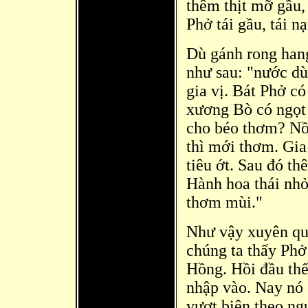
thêm thịt mỡ gầu, 
Phở tái gầu, tái nạ
Dù gánh rong hang
như sau: "nước dù
gia vị. Bát Phở c
xương Bò có ngọt
cho béo thơm? Nồi
thì mới thơm. Gia
tiêu ớt. Sau đó th
Hành hoa thái nhỏ
thơm mùi."
Như vậy xuyên qu
chúng ta thấy Phở 
Hồng. Hồi đầu thế
nhập vào. Nay nó
vượt biên theo ngư