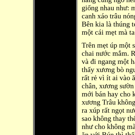
giống nhau như: m
canh xáo trâu nón
Bê
n kia là thúng 
một cái mẹt mà
ta
Trên mẹt úp một s
chai nước mắm. R
và đi ngang một h
thấy xương bò ngườ
rất rẻ vì ít ai v
chân, xương sườn 
mới bán hay cho 
xương Trâu không
ra xúp rất ngọt n
sao không thay thế
như cho không mà
ăn với Bún thì th