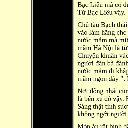
Bạc Liêu mà có đ
Tử Bạc Liêu vậy.
Chủ tàu Bạch thá
vào làm hãng cho 
nước mắm mà miề
mắm Hà Nội là từ
Chuyện khuân vá
người đàn bà đành
nước mắm đi khắp
mắm ngon đây ”. B
Nơi đông nhất cũn
là bến xe đò vậy.
Sáng thật tinh sươ
không ngớt người
Món ăn rất bì
nh d