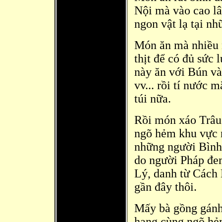
Nội mà vào cao l
ngon vật lạ tại nh
Món ăn mà
nhiều 
thịt đ
ể có đủ sức 
này ăn với Bún và 
vv... rồi tí nước 
túi nữa.
Rồi món xáo Trâu
ngõ hẻm khu vực 
những người Bình
do người Pháp đ
e
Lý, danh từ Cách 
gần đây thôi.
Mấy bà gồng gánh
hang cùng ngõ hẻ