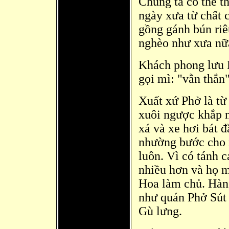
Chúng ta có thể th
ngày xưa từ chất 
gồng gánh bún riê
nghèo như xưa nữa
Khách phong lưu H
gọi mì
: "vằn thắn
Xuất xứ Phở là từ
xuôi ngược khắp 
xá và xe hơi bát đ
nhường bước cho 
luôn. Vì có tánh 
nhiều hơn và họ 
Hoa là
m chủ. Hàng
như quán Phở Sút 
Gù lưng.