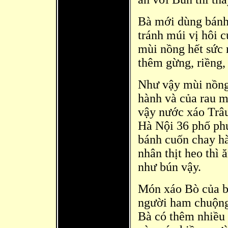
Bà mới dùng bánh 
tránh múi vị hôi 
mùi nồng hết sức 
thêm gừng, riềng, 
Như vậy mùi nồng 
hành và của rau m
vậy nước xáo Trâu
Hà Nội 36 phố ph
bánh cuốn chay h
nhân thịt heo thì
như bún vậy.
Món xáo Bò của bà
người ham chuộng,
Bà có thêm nhiều 