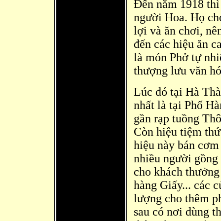
Đến năm 1918 thì
người Hoa. Họ ch
lợi và ăn chơi, nê
đ
ến các hiệu ăn c
là món Phở tự nhi
thượng lưu văn hó
Lúc đó tại Hà
Thàn
nhất là tại Phố Hà
gần rạp tuồng Th
Cò
n hiệu tiệm thứ
hiệu này bán cơm
nhiều người gồng 
cho khách thưởng
hàng Giấy... các c
lượng cho thêm ph
sau có nơi dùng th