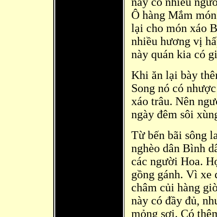
này có nhiều ngư
Ô hàng Mắm món x
lại cho món xáo B
nhiều hương vị hấ
này quán kia có gi
Khi ăn lại bà
y thê
Song nó có nhược 
xáo trâu. Nên ngư
ngày đêm sôi xùn
Từ bến bãi sông
la
nghèo dân Bình d
các người Hoa. Họ
gồng gánh. Vì xe 
châm củi hàng gi
này có đ
ầy đủ, nh
mỏng sợi. Có thê
m